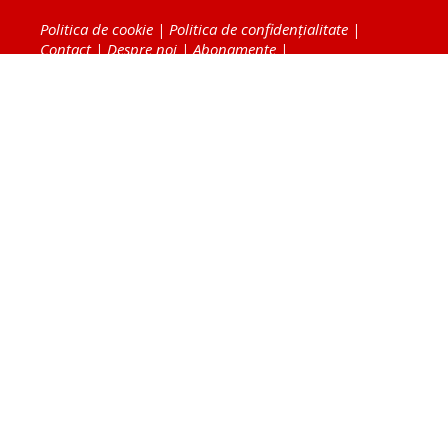
Politica de cookie
|
Politica de confidențialitate
|
Contact
|
Despre noi
|
Abonamente
|
Fototeca Ortodoxiei Românești
Radio TRINITAS
TV TRINITAS
Vestitorul Ortodoxiei
Agenţia de ştiri BASILICA
Patriarhia Română
Catedrala Mântuirii Neamului
BASILICA Travel
Serviciul de Colportaj Bisericesc
Atelierele Patriarhiei
Tipografia Cărţilor Bisericeşti
Conținutul și design-ul site-ului, toate informaţiile
publicate pe site de Ziarul Lumina sunt protejate de