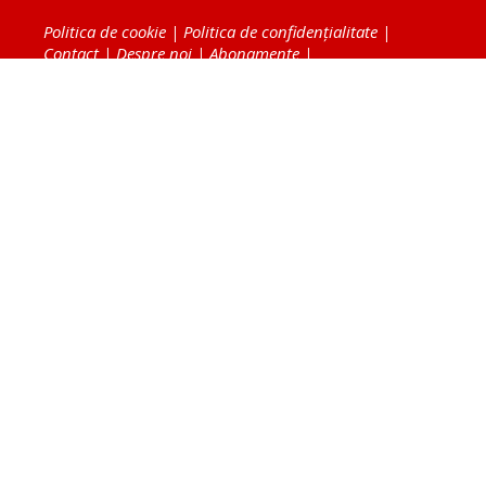
Politica de cookie
|
Politica de confidențialitate
|
Contact
|
Despre noi
|
Abonamente
|
Fototeca Ortodoxiei Românești
Radio TRINITAS
TV TRINITAS
Vestitorul Ortodoxiei
Agenţia de ştiri BASILICA
Patriarhia Română
Catedrala Mântuirii Neamului
BASILICA Travel
Serviciul de Colportaj Bisericesc
Atelierele Patriarhiei
Tipografia Cărţilor Bisericeşti
Conținutul și design-ul site-ului, toate informaţiile
publicate pe site de Ziarul Lumina sunt protejate de