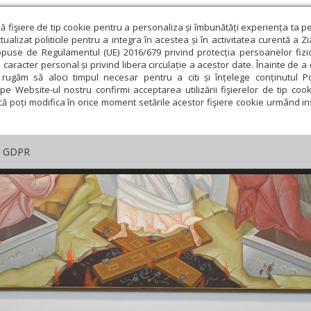
ză fişiere de tip cookie pentru a personaliza și îmbunătăți experiența ta p
alizat politicile pentru a integra în acestea și în activitatea curentă a Z
opuse de Regulamentul (UE) 2016/679 privind protecția persoanelor fizi
 caracter personal și privind libera circulație a acestor date. Înainte de 
rugăm să aloci timpul necesar pentru a citi și înțelege conținutul Pol
pe Website-ul nostru confirmi acceptarea utilizării fişierelor de tip cook
că poți modifica în orice moment setările acestor fişiere cookie urmând ins
GDPR