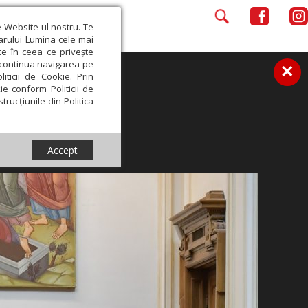
e Website-ul nostru. Te
iarului Lumina cele mai
ce în ceea ce privește
a continua navigarea pe
×
iticii de Cookie. Prin
ie conform Politicii de
trucțiunile din Politica
Accept