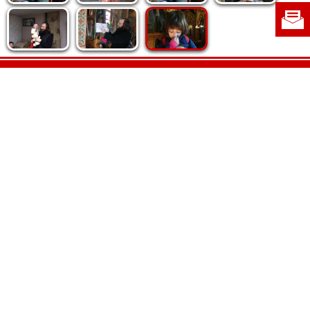
Politica de cookie
|
Politica de confidențialitate
|
Contact
|
Despre noi
|
Abonamente
|
Fototeca Ortodoxiei Românești
Radio TRINITAS
TV TRINITAS
Vestitorul Ortodoxiei
Agenţia de ştiri BASILICA
Patriarhia Română
Catedrala Mântuirii Neamului
BASILICA Travel
Serviciul de Colportaj Bisericesc
Atelierele Patriarhiei