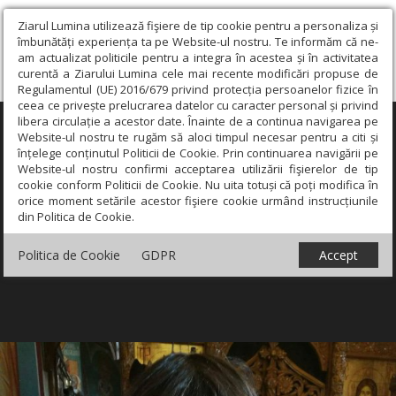
Ziarul Lumina utilizează fişiere de tip cookie pentru a personaliza și
îmbunătăți experiența ta pe Website-ul nostru. Te informăm că ne-
am actualizat politicile pentru a integra în acestea și în activitatea
curentă a Ziarului Lumina cele mai recente modificări propuse de
Regulamentul (UE) 2016/679 privind protecția persoanelor fizice în
ceea ce privește prelucrarea datelor cu caracter personal și privind
libera circulație a acestor date. Înainte de a continua navigarea pe
×
Website-ul nostru te rugăm să aloci timpul necesar pentru a citi și
înțelege conținutul Politicii de Cookie. Prin continuarea navigării pe
Website-ul nostru confirmi acceptarea utilizării fişierelor de tip
cookie conform Politicii de Cookie. Nu uita totuși că poți modifica în
orice moment setările acestor fişiere cookie urmând instrucțiunile
din Politica de Cookie.
Politica de Cookie
GDPR
Accept