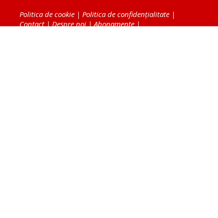
Politica de cookie
|
Politica de confidențialitate
|
Contact
|
Despre noi
|
Abonamente
|
Fototeca Ortodoxiei Românești
Radio TRINITAS
TV TRINITAS
Vestitorul Ortodoxiei
Agenţia de ştiri BASILICA
Patriarhia Română
Catedrala Mântuirii Neamului
BASILICA Travel
Serviciul de Colportaj Bisericesc
Atelierele Patriarhiei
Tipografia Cărţilor Bisericeşti
Conținutul și design-ul site-ului, toate informaţiile
publicate pe site de Ziarul Lumina sunt protejate de