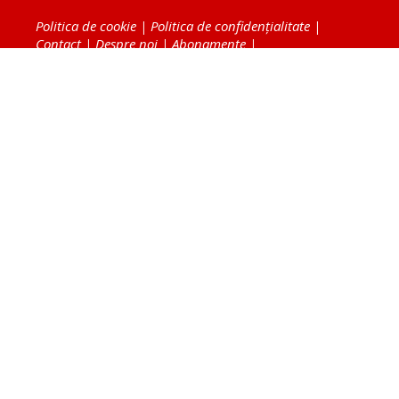
Politica de cookie
|
Politica de confidențialitate
|
Contact
|
Despre noi
|
Abonamente
|
Fototeca Ortodoxiei Românești
Radio TRINITAS
TV TRINITAS
Vestitorul Ortodoxiei
Agenţia de ştiri BASILICA
Patriarhia Română
Catedrala Mântuirii Neamului
BASILICA Travel
Serviciul de Colportaj Bisericesc
Atelierele Patriarhiei
Tipografia Cărţilor Bisericeşti
Conținutul și design-ul site-ului, toate informaţiile
publicate pe site de Ziarul Lumina sunt protejate de