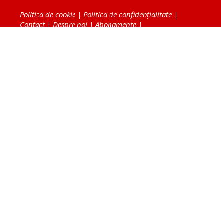
Politica de cookie
|
Politica de confidențialitate
|
Contact
|
Despre noi
|
Abonamente
|
Fototeca Ortodoxiei Românești
Radio TRINITAS
TV TRINITAS
Vestitorul Ortodoxiei
Agenţia de ştiri BASILICA
Patriarhia Română
Catedrala Mântuirii Neamului
BASILICA Travel
Serviciul de Colportaj Bisericesc
Atelierele Patriarhiei
Tipografia Cărţilor Bisericeşti
Conținutul și design-ul site-ului, toate informaţiile
publicate pe site de Ziarul Lumina sunt protejate de