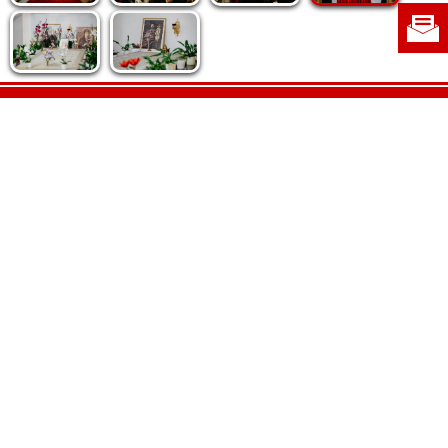
Politica de cookie
|
Politica de confidențialitate
|
Contact
|
Despre noi
|
Abonamente
|
Fototeca Ortodoxiei Românești
Radio TRINITAS
TV TRINITAS
Vestitorul Ortodoxiei
Agenţia de ştiri BASILICA
Patriarhia Română
Catedrala Mântuirii Neamului
BASILICA Travel
Serviciul de Colportaj Bisericesc
Atelierele Patriarhiei