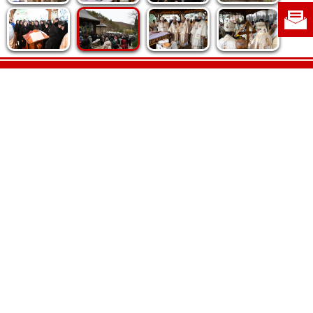
Politica de cookie
|
Politica de confidențialitate
|
Contact
|
Despre noi
|
Abonamente
|
Fototeca Ortodoxiei Românești
Radio TRINITAS
TV TRINITAS
Vestitorul Ortodoxiei
Agenţia de ştiri BASILICA
Patriarhia Română
Catedrala Mântuirii Neamului
BASILICA Travel
Serviciul de Colportaj Bisericesc
Atelierele Patriarhiei