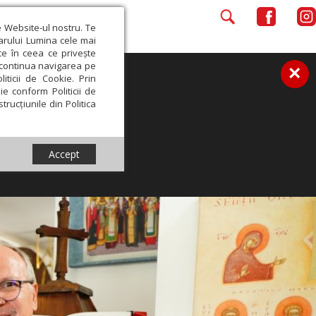
e Website-ul nostru. Te
iarului Lumina cele mai
ce în ceea ce privește
a continua navigarea pe
×
iticii de Cookie. Prin
ie conform Politicii de
trucțiunile din Politica
Accept