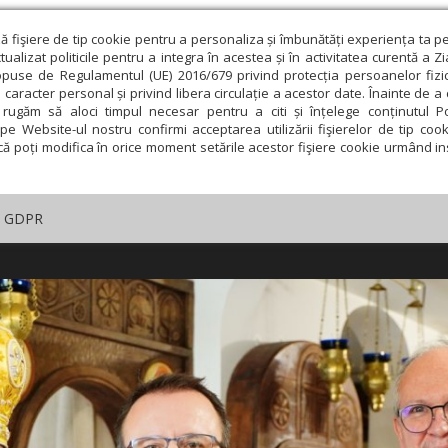
ză fişiere de tip cookie pentru a personaliza și îmbunătăți experiența ta p
alizat politicile pentru a integra în acestea și în activitatea curentă a Z
opuse de Regulamentul (UE) 2016/679 privind protecția persoanelor fizi
 caracter personal și privind libera circulație a acestor date. Înainte de 
rugăm să aloci timpul necesar pentru a citi și înțelege conținutul Pol
pe Website-ul nostru confirmi acceptarea utilizării fişierelor de tip cook
că poți modifica în orice moment setările acestor fişiere cookie urmând ins
GDPR