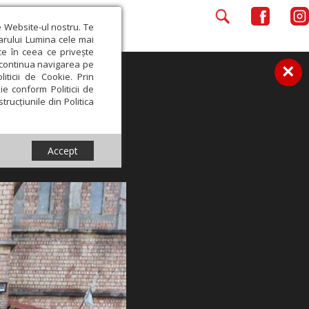
e Website-ul nostru. Te
iarului Lumina cele mai
ce în ceea ce privește
a continua navigarea pe
×
iticii de Cookie. Prin
ie conform Politicii de
trucțiunile din Politica
Accept