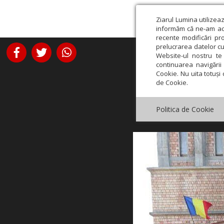
Ziarul Lumina utilizea
informăm că ne-am actu
recente modificări pr
prelucrarea datelor cu
Website-ul nostru te 
continuarea navigării 
Cookie. Nu uita totuși 
de Cookie.
Politica de Cookie