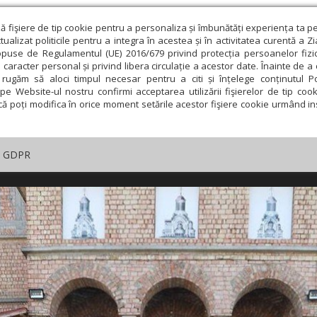
ză fişiere de tip cookie pentru a personaliza și îmbunătăți experiența ta p
alizat politicile pentru a integra în acestea și în activitatea curentă a Z
opuse de Regulamentul (UE) 2016/679 privind protecția persoanelor fizi
 caracter personal și privind libera circulație a acestor date. Înainte de 
rugăm să aloci timpul necesar pentru a citi și înțelege conținutul Pol
pe Website-ul nostru confirmi acceptarea utilizării fişierelor de tip cook
că poți modifica în orice moment setările acestor fişiere cookie urmând ins
GDPR