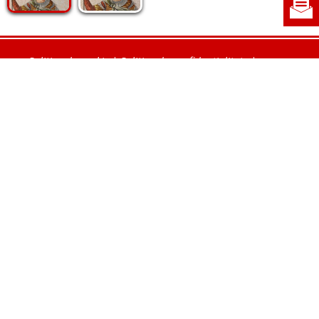
Politica de cookie
|
Politica de confidențialitate
|
Contact
|
Despre noi
|
Abonamente
|
Fototeca Ortodoxiei Românești
Radio TRINITAS
TV TRINITAS
Vestitorul Ortodoxiei
Agenţia de ştiri BASILICA
Patriarhia Română
Catedrala Mântuirii Neamului
BASILICA Travel
Serviciul de Colportaj Bisericesc
Atelierele Patriarhiei
Tipografia Cărţilor Bisericeşti