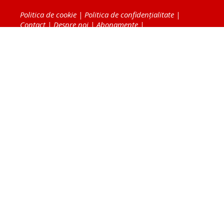
Politica de cookie
|
Politica de confidențialitate
|
Contact
|
Despre noi
|
Abonamente
|
Fototeca Ortodoxiei Românești
Radio TRINITAS
TV TRINITAS
Vestitorul Ortodoxiei
Agenţia de ştiri BASILICA
Patriarhia Română
Catedrala Mântuirii Neamului
BASILICA Travel
Serviciul de Colportaj Bisericesc
Atelierele Patriarhiei
Tipografia Cărţilor Bisericeşti
Conținutul și design-ul site-ului, toate informaţiile
publicate pe site de Ziarul Lumina sunt protejate de