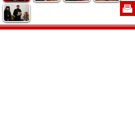
Politica de cookie
|
Politica de confidențialitate
|
Contact
|
Despre noi
|
Abonamente
|
Fototeca Ortodoxiei Românești
Radio TRINITAS
TV TRINITAS
Vestitorul Ortodoxiei
Agenţia de ştiri BASILICA
Patriarhia Română
Catedrala Mântuirii Neamului
BASILICA Travel
Serviciul de Colportaj Bisericesc
Atelierele Patriarhiei