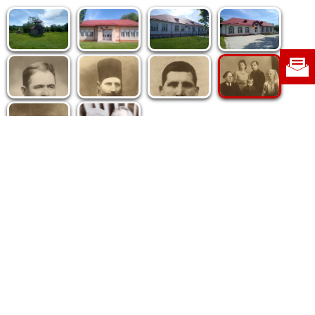
Politica de cookie
|
Politica de confidențialitate
|
Contact
|
Despre noi
|
Abonamente
|
Fototeca Ortodoxiei Românești
Radio TRINITAS
TV TRINITAS
Vestitorul Ortodoxiei
Agenţia de ştiri BASILICA