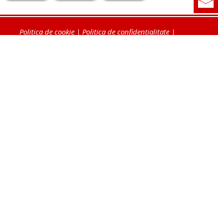
Politica de cookie
|
Politica de confidențialitate
|
Contact
|
Despre noi
|
Abonamente
|
Fototeca Ortodoxiei Românești
Radio TRINITAS
TV TRINITAS
Vestitorul Ortodoxiei
Agenţia de ştiri BASILICA
Patriarhia Română
Catedrala Mântuirii Neamului
BASILICA Travel
Serviciul de Colportaj Bisericesc
Atelierele Patriarhiei
Tipografia Cărţilor Bisericeşti