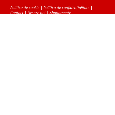
Politica de cookie
|
Politica de confidențialitate
|
Contact
|
Despre noi
|
Abonamente
|
Fototeca Ortodoxiei Românești
Radio TRINITAS
TV TRINITAS
Vestitorul Ortodoxiei
Agenţia de ştiri BASILICA
Patriarhia Română
Catedrala Mântuirii Neamului
BASILICA Travel
Serviciul de Colportaj Bisericesc
Atelierele Patriarhiei
Tipografia Cărţilor Bisericeşti
Conținutul și design-ul site-ului, toate informaţiile
publicate pe site de Ziarul Lumina sunt protejate de