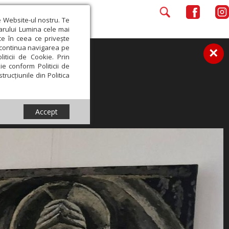
e Website-ul nostru. Te
iarului Lumina cele mai
ce în ceea ce privește
a continua navigarea pe
×
iticii de Cookie. Prin
ie conform Politicii de
trucțiunile din Politica
Accept