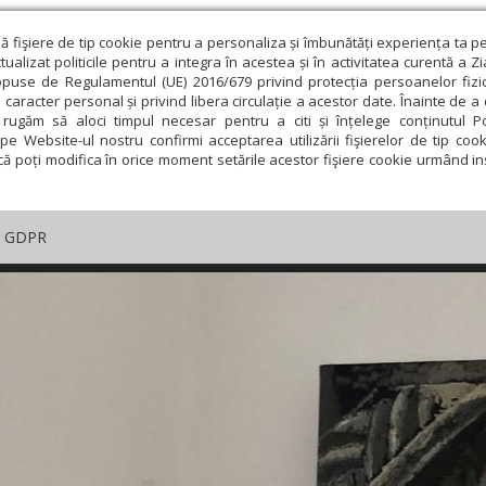
ză fişiere de tip cookie pentru a personaliza și îmbunătăți experiența ta p
alizat politicile pentru a integra în acestea și în activitatea curentă a Z
opuse de Regulamentul (UE) 2016/679 privind protecția persoanelor fizi
 caracter personal și privind libera circulație a acestor date. Înainte de 
rugăm să aloci timpul necesar pentru a citi și înțelege conținutul Pol
pe Website-ul nostru confirmi acceptarea utilizării fişierelor de tip cook
că poți modifica în orice moment setările acestor fişiere cookie urmând ins
GDPR