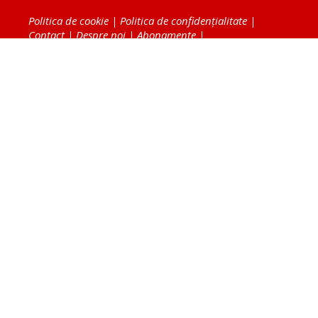
Politica de cookie
|
Politica de confidențialitate
|
Contact
|
Despre noi
|
Abonamente
|
Fototeca Ortodoxiei Românești
Radio TRINITAS
TV TRINITAS
Vestitorul Ortodoxiei
Agenţia de ştiri BASILICA
Patriarhia Română
Catedrala Mântuirii Neamului
BASILICA Travel
Serviciul de Colportaj Bisericesc
Atelierele Patriarhiei
Tipografia Cărţilor Bisericeşti
Conținutul și design-ul site-ului, toate informaţiile
publicate pe site de Ziarul Lumina sunt protejate de