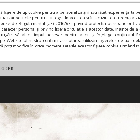
ză fişiere de tip cookie pentru a personaliza și îmbunătăți experiența ta p
alizat politicile pentru a integra în acestea și în activitatea curentă a Z
opuse de Regulamentul (UE) 2016/679 privind protecția persoanelor fizi
 caracter personal și privind libera circulație a acestor date. Înainte de 
rugăm să aloci timpul necesar pentru a citi și înțelege conținutul Pol
pe Website-ul nostru confirmi acceptarea utilizării fişierelor de tip cook
că poți modifica în orice moment setările acestor fişiere cookie urmând ins
GDPR