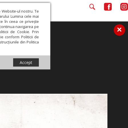
e Website-ul nostru. Te
iarului Lumina cele mai
ce în ceea ce privește
a continua navigarea pe
×
iticii de Cookie. Prin
ie conform Politicii de
trucțiunile din Politica
Accept