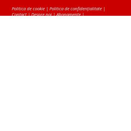
Politica de cookie
|
Politica de confidențialitate
|
Contact
|
Despre noi
|
Abonamente
|
Fototeca Ortodoxiei Românești
Radio TRINITAS
TV TRINITAS
Vestitorul Ortodoxiei
Agenţia de ştiri BASILICA
Patriarhia Română
Catedrala Mântuirii Neamului
BASILICA Travel
Serviciul de Colportaj Bisericesc
Atelierele Patriarhiei
Tipografia Cărţilor Bisericeşti
Conținutul și design-ul site-ului, toate informaţiile
publicate pe site de Ziarul Lumina sunt protejate de