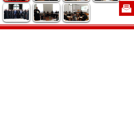
Politica de cookie
|
Politica de confidențialitate
|
Contact
|
Despre noi
|
Abonamente
|
Fototeca Ortodoxiei Românești
Radio TRINITAS
TV TRINITAS
Vestitorul Ortodoxiei
Agenţia de ştiri BASILICA
Patriarhia Română
Catedrala Mântuirii Neamului
BASILICA Travel
Serviciul de Colportaj Bisericesc
Atelierele Patriarhiei