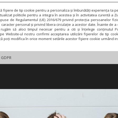
ză fişiere de tip cookie pentru a personaliza și îmbunătăți experiența ta p
alizat politicile pentru a integra în acestea și în activitatea curentă a Z
opuse de Regulamentul (UE) 2016/679 privind protecția persoanelor fizi
 caracter personal și privind libera circulație a acestor date. Înainte de 
rugăm să aloci timpul necesar pentru a citi și înțelege conținutul Pol
pe Website-ul nostru confirmi acceptarea utilizării fişierelor de tip cook
că poți modifica în orice moment setările acestor fişiere cookie urmând ins
GDPR