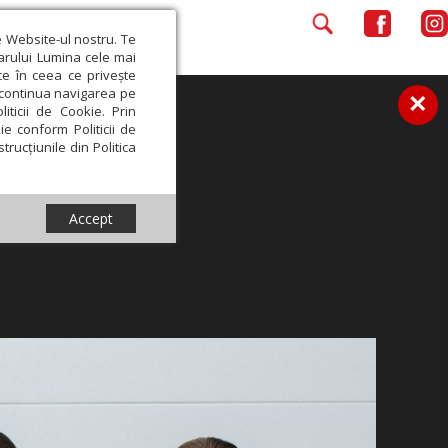
e Website-ul nostru. Te
iarului Lumina cele mai
ce în ceea ce privește
a continua navigarea pe
×
iticii de Cookie. Prin
ie conform Politicii de
trucțiunile din Politica
Accept