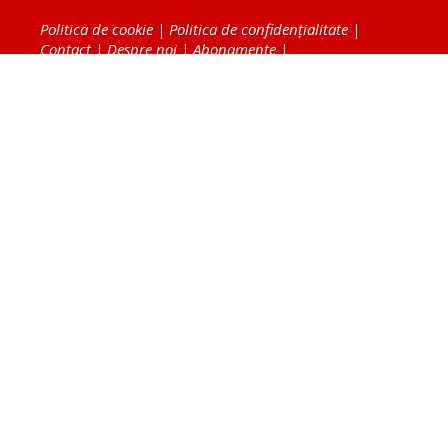
Politica de cookie
|
Politica de confidențialitate
|
Contact
|
Despre noi
|
Abonamente
|
Fototeca Ortodoxiei Românești
Radio TRINITAS
TV TRINITAS
Vestitorul Ortodoxiei
Agenţia de ştiri BASILICA
Patriarhia Română
Catedrala Mântuirii Neamului
BASILICA Travel
Serviciul de Colportaj Bisericesc
Atelierele Patriarhiei
Tipografia Cărţilor Bisericeşti
Conținutul și design-ul site-ului, toate informaţiile
publicate pe site de Ziarul Lumina sunt protejate de