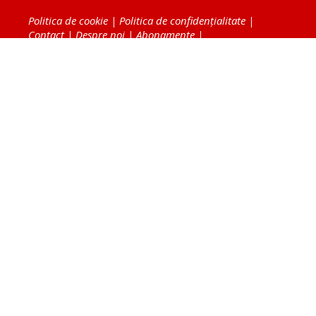
Politica de cookie
|
Politica de confidențialitate
|
Contact
|
Despre noi
|
Abonamente
|
Fototeca Ortodoxiei Românești
Radio TRINITAS
TV TRINITAS
Vestitorul Ortodoxiei
Agenţia de ştiri BASILICA
Patriarhia Română
Catedrala Mântuirii Neamului
BASILICA Travel
Serviciul de Colportaj Bisericesc
Atelierele Patriarhiei
Tipografia Cărţilor Bisericeşti
Conținutul și design-ul site-ului, toate informaţiile
publicate pe site de Ziarul Lumina sunt protejate de