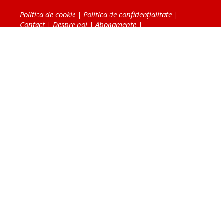
Politica de cookie
|
Politica de confidențialitate
|
Contact
|
Despre noi
|
Abonamente
|
Fototeca Ortodoxiei Românești
Radio TRINITAS
TV TRINITAS
Vestitorul Ortodoxiei
Agenţia de ştiri BASILICA
Patriarhia Română
Catedrala Mântuirii Neamului
BASILICA Travel
Serviciul de Colportaj Bisericesc
Atelierele Patriarhiei
Tipografia Cărţilor Bisericeşti
Conținutul și design-ul site-ului, toate informaţiile
publicate pe site de Ziarul Lumina sunt protejate de