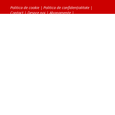
Politica de cookie
|
Politica de confidențialitate
|
Contact
|
Despre noi
|
Abonamente
|
Fototeca Ortodoxiei Românești
Radio TRINITAS
TV TRINITAS
Vestitorul Ortodoxiei
Agenţia de ştiri BASILICA
Patriarhia Română
Catedrala Mântuirii Neamului
BASILICA Travel
Serviciul de Colportaj Bisericesc
Atelierele Patriarhiei
Tipografia Cărţilor Bisericeşti
Conținutul și design-ul site-ului, toate informaţiile
publicate pe site de Ziarul Lumina sunt protejate de