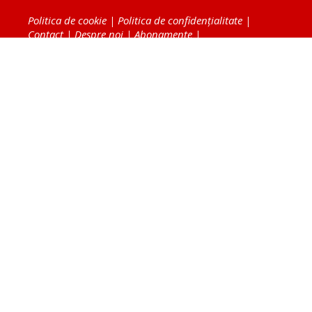
Politica de cookie
|
Politica de confidențialitate
|
Contact
|
Despre noi
|
Abonamente
|
Fototeca Ortodoxiei Românești
Radio TRINITAS
TV TRINITAS
Vestitorul Ortodoxiei
Agenţia de ştiri BASILICA
Patriarhia Română
Catedrala Mântuirii Neamului
BASILICA Travel
Serviciul de Colportaj Bisericesc
Atelierele Patriarhiei
Tipografia Cărţilor Bisericeşti
Conținutul și design-ul site-ului, toate informaţiile
publicate pe site de Ziarul Lumina sunt protejate de