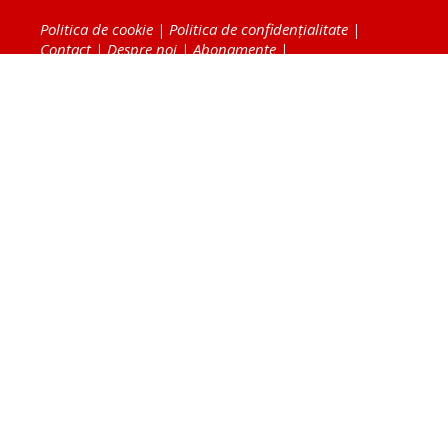
Politica de cookie
|
Politica de confidențialitate
|
Contact
|
Despre noi
|
Abonamente
|
Fototeca Ortodoxiei Românești
Radio TRINITAS
TV TRINITAS
Vestitorul Ortodoxiei
Agenţia de ştiri BASILICA
Patriarhia Română
Catedrala Mântuirii Neamului
BASILICA Travel
Serviciul de Colportaj Bisericesc
Atelierele Patriarhiei
Tipografia Cărţilor Bisericeşti
Conținutul și design-ul site-ului, toate informaţiile
publicate pe site de Ziarul Lumina sunt protejate de