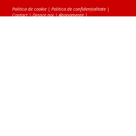
Politica de cookie
|
Politica de confidențialitate
|
Contact
|
Despre noi
|
Abonamente
|
Fototeca Ortodoxiei Românești
Radio TRINITAS
TV TRINITAS
Vestitorul Ortodoxiei
Agenţia de ştiri BASILICA
Patriarhia Română
Catedrala Mântuirii Neamului
BASILICA Travel
Serviciul de Colportaj Bisericesc
Atelierele Patriarhiei
Tipografia Cărţilor Bisericeşti
Conținutul și design-ul site-ului, toate informaţiile
publicate pe site de Ziarul Lumina sunt protejate de