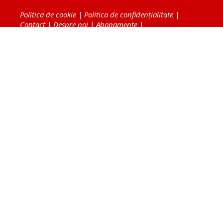
Politica de cookie
|
Politica de confidențialitate
|
Contact
|
Despre noi
|
Abonamente
|
Fototeca Ortodoxiei Românești
Radio TRINITAS
TV TRINITAS
Vestitorul Ortodoxiei
Agenţia de ştiri BASILICA
Patriarhia Română
Catedrala Mântuirii Neamului
BASILICA Travel
Serviciul de Colportaj Bisericesc
Atelierele Patriarhiei
Tipografia Cărţilor Bisericeşti
Conținutul și design-ul site-ului, toate informaţiile
publicate pe site de Ziarul Lumina sunt protejate de