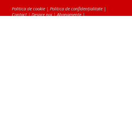
Politica de cookie
|
Politica de confidențialitate
|
Contact
|
Despre noi
|
Abonamente
|
Fototeca Ortodoxiei Românești
Radio TRINITAS
TV TRINITAS
Vestitorul Ortodoxiei
Agenţia de ştiri BASILICA
Patriarhia Română
Catedrala Mântuirii Neamului
BASILICA Travel
Serviciul de Colportaj Bisericesc
Atelierele Patriarhiei
Tipografia Cărţilor Bisericeşti
Conținutul și design-ul site-ului, toate informaţiile
publicate pe site de Ziarul Lumina sunt protejate de