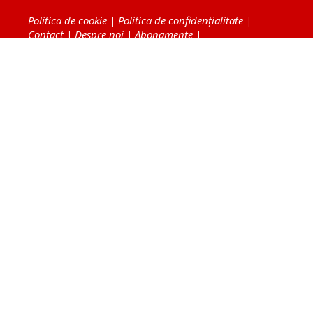
Politica de cookie
|
Politica de confidențialitate
|
Contact
|
Despre noi
|
Abonamente
|
Fototeca Ortodoxiei Românești
Radio TRINITAS
TV TRINITAS
Vestitorul Ortodoxiei
Agenţia de ştiri BASILICA
Patriarhia Română
Catedrala Mântuirii Neamului
BASILICA Travel
Serviciul de Colportaj Bisericesc
Atelierele Patriarhiei
Tipografia Cărţilor Bisericeşti
Conținutul și design-ul site-ului, toate informaţiile
publicate pe site de Ziarul Lumina sunt protejate de