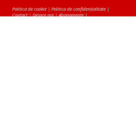
Politica de cookie
|
Politica de confidențialitate
|
Contact
|
Despre noi
|
Abonamente
|
Fototeca Ortodoxiei Românești
Radio TRINITAS
TV TRINITAS
Vestitorul Ortodoxiei
Agenţia de ştiri BASILICA
Patriarhia Română
Catedrala Mântuirii Neamului
BASILICA Travel
Serviciul de Colportaj Bisericesc
Atelierele Patriarhiei
Tipografia Cărţilor Bisericeşti
Conținutul și design-ul site-ului, toate informaţiile
publicate pe site de Ziarul Lumina sunt protejate de