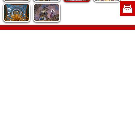
Politica de cookie
|
Politica de confidențialitate
|
Contact
|
Despre noi
|
Abonamente
|
Fototeca Ortodoxiei Românești
Radio TRINITAS
TV TRINITAS
Vestitorul Ortodoxiei
Agenţia de ştiri BASILICA
Patriarhia Română
Catedrala Mântuirii Neamului
BASILICA Travel
Serviciul de Colportaj Bisericesc
Atelierele Patriarhiei