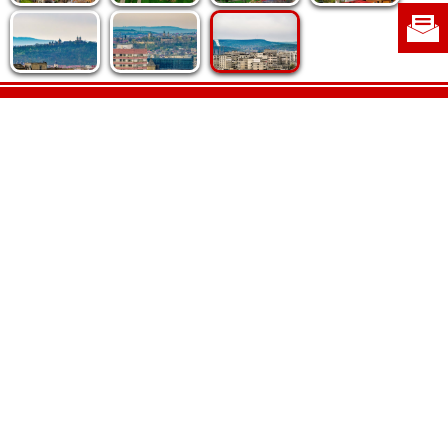
Politica de cookie
|
Politica de confidențialitate
|
Contact
|
Despre noi
|
Abonamente
|
Fototeca Ortodoxiei Românești
Radio TRINITAS
TV TRINITAS
Vestitorul Ortodoxiei
Agenţia de ştiri BASILICA
Patriarhia Română
Catedrala Mântuirii Neamului
BASILICA Travel
Serviciul de Colportaj Bisericesc
Atelierele Patriarhiei