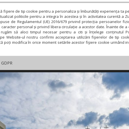
ză fişiere de tip cookie pentru a personaliza și îmbunătăți experiența ta p
alizat politicile pentru a integra în acestea și în activitatea curentă a Z
opuse de Regulamentul (UE) 2016/679 privind protecția persoanelor fizi
 caracter personal și privind libera circulație a acestor date. Înainte de 
rugăm să aloci timpul necesar pentru a citi și înțelege conținutul Pol
pe Website-ul nostru confirmi acceptarea utilizării fişierelor de tip cook
că poți modifica în orice moment setările acestor fişiere cookie urmând ins
GDPR