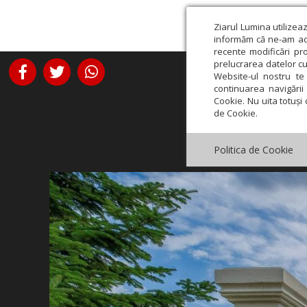
Ziarul Lumina utilizea
informăm că ne-am actu
recente modificări pr
prelucrarea datelor cu
Website-ul nostru te 
continuarea navigării 
Cookie. Nu uita totuși 
de Cookie.
Politica de Cookie