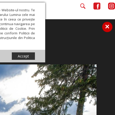
e Website-ul nostru. Te
iarului Lumina cele mai
ce în ceea ce privește
a continua navigarea pe
×
iticii de Cookie. Prin
ie conform Politicii de
trucțiunile din Politica
Accept