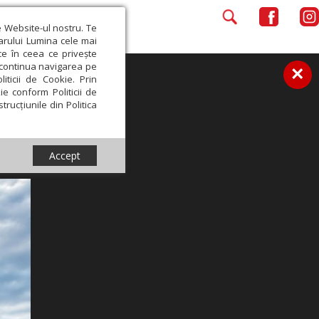
e Website-ul nostru. Te
iarului Lumina cele mai
ce în ceea ce privește
a continua navigarea pe
×
iticii de Cookie. Prin
ie conform Politicii de
trucțiunile din Politica
Accept