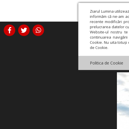
Ziarul Lumina utilizea
informăm că ne-am actu
recente modificări pr
prelucrarea datelor cu
Website-ul nostru te 
continuarea navigării 
Cookie. Nu uita totuși 
de Cookie.
Politica de Cookie