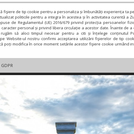
ză fişiere de tip cookie pentru a personaliza și îmbunătăți experiența ta p
alizat politicile pentru a integra în acestea și în activitatea curentă a Z
opuse de Regulamentul (UE) 2016/679 privind protecția persoanelor fizi
 caracter personal și privind libera circulație a acestor date. Înainte de 
rugăm să aloci timpul necesar pentru a citi și înțelege conținutul Pol
pe Website-ul nostru confirmi acceptarea utilizării fişierelor de tip cook
că poți modifica în orice moment setările acestor fişiere cookie urmând ins
GDPR