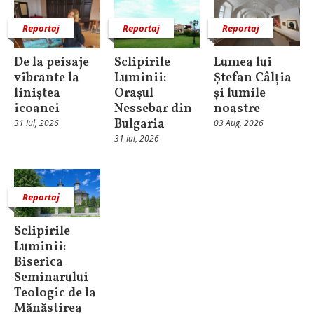
Reportaj
Reportaj
Reportaj
De la peisaje
Sclipirile
Lumea lui
vibrante la
Luminii:
Ștefan Câlția
liniștea
Oraşul
și lumile
icoanei
Nessebar din
noastre
Bulgaria
31 Iul, 2026
03 Aug, 2026
31 Iul, 2026
Reportaj
Sclipirile
Luminii:
Biserica
Seminarului
Teologic de la
Mănăstirea