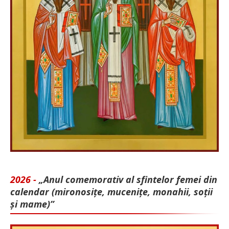
2026 -
„Anul comemorativ al sfintelor femei din
calendar (mironosițe, mu­cenițe, monahii, soții
și mame)”