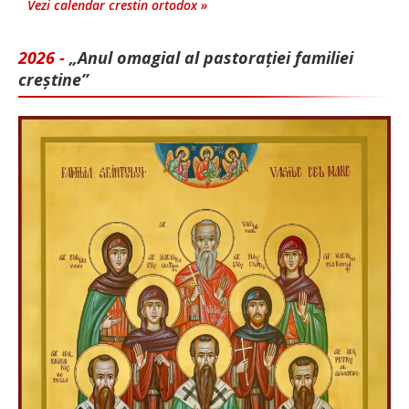
Vezi calendar crestin ortodox »
2026 -
„Anul omagial al pastorației familiei
creștine”