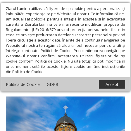
Ziarul Lumina utilizează fişiere de tip cookie pentru a personaliza și
îmbunătăți experiența ta pe Website-ul nostru. Te informăm că ne-
am actualizat politicile pentru a integra în acestea și în activitatea
curentă a Ziarului Lumina cele mai recente modificări propuse de
Regulamentul (UE) 2016/679 privind protecția persoanelor fizice în
ceea ce privește prelucrarea datelor cu caracter personal și privind
libera circulație a acestor date. Înainte de a continua navigarea pe
Website-ul nostru te rugăm să aloci timpul necesar pentru a citi și
Ziarul Lumina
›
Societate
›
Reportaj
›
Sclipirile Luminii:
înțelege conținutul Politicii de Cookie. Prin continuarea navigării pe
Mănăstirea „Sfântul Ioan Iacob Hozevitul” din Ţara Loviştei, judeţul
Website-ul nostru confirmi acceptarea utilizării fişierelor de tip
Vâlcea
cookie conform Politicii de Cookie. Nu uita totuși că poți modifica în
orice moment setările acestor fişiere cookie urmând instrucțiunile
Sclipirile Luminii: Mănăstirea „Sfântul Ioan
din Politica de Cookie.
Iacob Hozevitul” din Ţara Loviştei, judeţul
Politica de Cookie
GDPR
Accept
Vâlcea