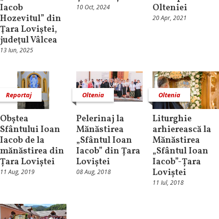
Iacob
Olteniei
10 Oct, 2024
Hozevitul” din
20 Apr, 2021
Ţara Loviştei,
judeţul Vâlcea
13 Iun, 2025
Reportaj
Oltenia
Oltenia
Obștea
Pelerinaj la
Liturghie
Sfântului Ioan
Mănăstirea
arhierească la
Iacob de la
„Sfântul Ioan
Mănăstirea
mănăstirea din
Iacob” din Țara
„Sfântul Ioan
Țara Loviștei
Loviștei
Iacob”-Țara
Loviștei
11 Aug, 2019
08 Aug, 2018
11 Iul, 2018