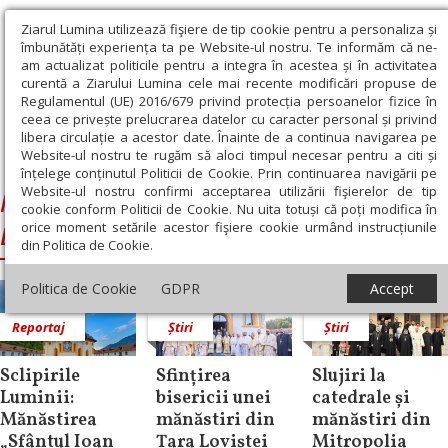
Ziarul Lumina utilizează fişiere de tip cookie pentru a personaliza și
îmbunătăți experiența ta pe Website-ul nostru. Te informăm că ne-
am actualizat politicile pentru a integra în acestea și în activitatea
curentă a Ziarului Lumina cele mai recente modificări propuse de
Regulamentul (UE) 2016/679 privind protecția persoanelor fizice în
ceea ce privește prelucrarea datelor cu caracter personal și privind
libera circulație a acestor date. Înainte de a continua navigarea pe
Website-ul nostru te rugăm să aloci timpul necesar pentru a citi și
Ziarul Lumina
›
Mănăstirea Sfântul Ioan Iacob Țara Loviștei
înțelege conținutul Politicii de Cookie. Prin continuarea navigării pe
Website-ul nostru confirmi acceptarea utilizării fişierelor de tip
Mănăstirea Sfântul Ioan Iacob Țara
cookie conform Politicii de Cookie. Nu uita totuși că poți modifica în
orice moment setările acestor fişiere cookie urmând instrucțiunile
Loviștei
din Politica de Cookie.
Politica de Cookie
GDPR
Accept
Reportaj
Știri
Știri
Sclipirile
Sfințirea
Slujiri la
Luminii:
bisericii unei
catedrale și
Mănăstirea
mănăstiri din
mănăstiri din
„Sfântul Ioan
Țara Loviștei
Mitropolia