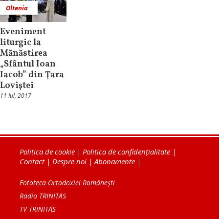
Oltenia
Eveniment
liturgic la
Mănăstirea
„Sfântul Ioan
Iacob” din Ţara
Loviştei
11 Iul, 2017
Politica de cookie
|
Politica de confidențialitate
|
Contact
|
Despre noi
|
Abonamente
|
Fototeca Ortodoxiei Românești
Radio TRINITAS
TV TRINITAS