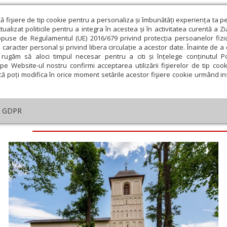
ză fişiere de tip cookie pentru a personaliza și îmbunătăți experiența ta p
alizat politicile pentru a integra în acestea și în activitatea curentă a Z
opuse de Regulamentul (UE) 2016/679 privind protecția persoanelor fizi
 caracter personal și privind libera circulație a acestor date. Înainte de 
eologie și spiritualitate
Educaţie și Cultură
Societate
rugăm să aloci timpul necesar pentru a citi și înțelege conținutul Pol
pe Website-ul nostru confirmi acceptarea utilizării fişierelor de tip cook
că poți modifica în orice moment setările acestor fişiere cookie urmând ins
GDPR