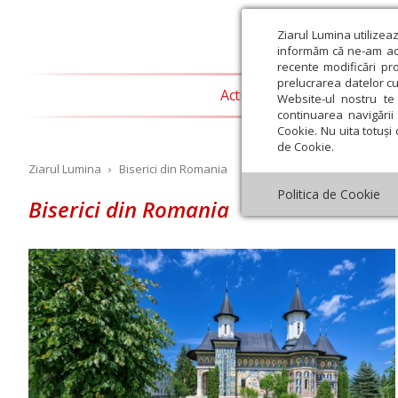
Ziarul Lumina utilizea
informăm că ne-am actu
recente modificări pr
prelucrarea datelor cu
Actualitate religioasă
T
Website-ul nostru te 
continuarea navigării 
Cookie. Nu uita totuși 
de Cookie.
Ziarul Lumina
›
Biserici din Romania
Politica de Cookie
Biserici din Romania