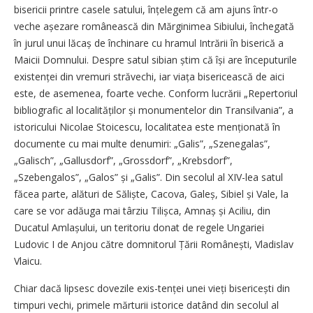
bisericii printre casele satului, înțelegem că am ajuns într-o
veche așezare românească din Mărginimea Sibiului, închegată
în jurul unui lăcaș de închinare cu hramul Intrării în biserică a
Maicii Domnului. Despre satul sibian știm că își are începuturile
existenței din vremuri străvechi, iar viața bisericească de aici
este, de asemenea, foarte veche. Conform lucrării „Repertoriul
bibliografic al localităților și monumentelor din Transilvania”, a
istoricului Nicolae Stoicescu, localitatea este menționată în
documente cu mai multe denumiri: „Galis”, „Szenegalas”,
„Galisch”, „Gallusdorf”, „Grossdorf”, „Krebsdorf”,
„Szebengalos”, „Galos” și „Galis”. Din secolul al XIV-lea satul
făcea parte, alături de Săliște, Cacova, Galeș, Sibiel și Vale, la
care se vor adăuga mai târziu Tilișca, Amnaș și Aciliu, din
Ducatul Amlașului, un teritoriu donat de regele Ungariei
Ludovic I de Anjou către domnitorul Țării Românești, Vladislav
Vlaicu.
Chiar dacă lipsesc dovezile exis­-tenței unei vieți bisericești din
timpuri vechi, primele mărturii istorice datând din secolul al