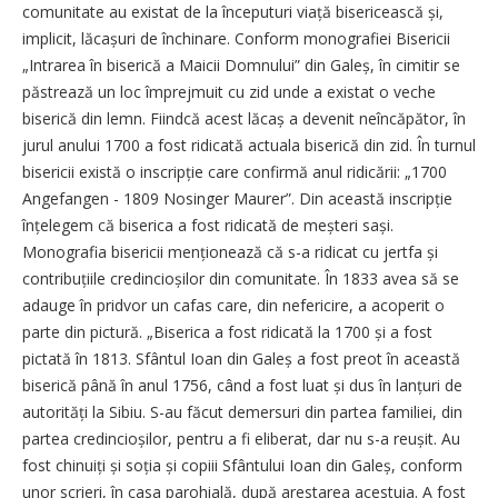
comunitate au existat de la începuturi viață bisericească și,
implicit, lăcașuri de închinare. Conform monografiei Bisericii
„Intrarea în biserică a Maicii Domnului” din Galeș, în cimitir se
păstrează un loc împrejmuit cu zid unde a existat o veche
biserică din lemn. Fiindcă acest lăcaș a devenit neîncăpător, în
jurul anului 1700 a fost ridicată actuala biserică din zid. În turnul
bisericii există o inscripție care confirmă anul ridicării: „1700
Angefangen - 1809 Nosinger Maurer”. Din această inscripție
înțelegem că biserica a fost ridicată de meș­teri sași.
Monografia bisericii men­țio­nează că s-a ridicat cu jertfa și
contribuțiile credincioșilor din comunitate. În 1833 avea să se
adauge în pridvor un cafas care, din nefe­­ricire, a acoperit o
parte din pictură. „Biserica a fost ridicată la 1700 și a fost
pictată în 1813. Sfântul Ioan din Galeș a fost preot în această
biserică până în anul 1756, când a fost luat și dus în lanțuri de
autorități la Sibiu. S-au făcut demersuri din partea familiei, din
partea credincioșilor, pentru a fi eliberat, dar nu s-a reușit. Au
fost chinuiți și soția și copiii Sfântului Ioan din Galeș, conform
unor scrieri, în casa parohială, după arestarea acestuia. A fost