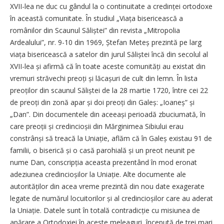
XVII-lea ne duc cu gândul la o continuitate a credinței ortodoxe
în această comunitate. În studiul „Viața bisericească a
românilor din Scaunul Săliștei” din revista „Mitropolia
Ardealului”, nr. 9-10 din 1969, Ște­fan Meteș prezintă pe larg
viața bisericească a satelor din jurul Săliștei încă din secolul al
XVII-lea și afirmă că în toate aceste comu­nități au existat din
vremuri străvechi preoți și lăcașuri de cult din lemn. În lista
preoților din scaunul Săliștei de la 28 martie 1720, între cei 22
de preoți din zonă apar și doi preoți din Galeș: „Ioaneș” și
„Dan”. Din documentele din ace­eași perioadă zbuciumată, în
care preoții și credincioșii din Mărginimea Sibiului erau
constrânși să treacă la Uniație, aflăm că în Galeș existau 91 de
familii, o biserică și o casă parohială și un preot neunit pe
nume Dan, conscripția aceasta prezentând în mod eronat
adeziunea credincioșilor la Uniație. Alte documente ale
autorităților din acea vreme prezintă din nou date exagerate
legate de numărul locuitorilor și al credincioșilor care au aderat
la Uniație. Datele sunt în totală contradicție cu misiunea de
apărare a Ortodoxiei în aceste meleaguri, începută de trei mari