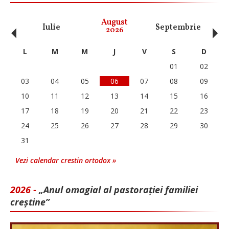
‹
›
August
Iulie
Septembrie
O
2026
L
M
M
J
V
S
D
01
02
03
04
05
06
07
08
09
10
11
12
13
14
15
16
17
18
19
20
21
22
23
24
25
26
27
28
29
30
31
Vezi calendar crestin ortodox »
2026 -
„Anul omagial al pastorației familiei
creștine”