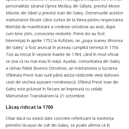
personalități: țăranul Oprea Mi­clăuș din Săliște, preotul Moise
Mă­cinic din Sibiel și preotul Ioan din Galeș. Demersurile acestor
mărturisitori făcute către curtea de la Viena pentru respectarea
libertății de manifestare a credin­ței ortodoxe au avut, după
cum bine știm, consecințe nedorite. Primii doi au fost
întemnițați în aprilie 1752 la Kufstein, iar „popa Ioaneș Vîrvorea
din Galeș” a fost aruncat în aceeași cumplită tem­niță în 1756.
Toți au trecut în veșnicie înainte de 1784, când în mod oficial
se știa că nu mai erau în viață. Așadar, comunitatea din Galeș
a rămas fidelă Bisericii Ortodoxe, iar mărturisirea și lucrarea
Sfântului Preot Ioan sunt până astăzi rădăcinile vieții duhovni­
cești din vechea așezare românească. Sfântul Preot Ioan din
Galeș este prăznuit în fiecare an împreună cu ceilalți
Mărturisitori Transilvăneni la 21 octombrie.
Lăcaș ridicat la 1700
Chiar dacă nu există date concrete referitoare la existența
primelor lăcașuri de cult din Galeș, se poate afirma că în