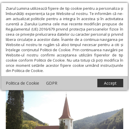
Ziarul Lumina utilizează fişiere de tip cookie pentru a personaliza și
îmbunătăți experiența ta pe Website-ul nostru. Te informăm că ne-
am actualizat politicile pentru a integra în acestea și în activitatea
curentă a Ziarului Lumina cele mai recente modificări propuse de
Regulamentul (UE) 2016/679 privind protecția persoanelor fizice în
ceea ce privește prelucrarea datelor cu caracter personal și privind
libera circulație a acestor date. Înainte de a continua navigarea pe
Website-ul nostru te rugăm să aloci timpul necesar pentru a citi și
Ziarul Lumina
›
Societate
›
Reportaj
›
Biserica din Galeș,
înțelege conținutul Politicii de Cookie. Prin continuarea navigării pe
ocrotită de un sfânt mărturisitor
Website-ul nostru confirmi acceptarea utilizării fişierelor de tip
cookie conform Politicii de Cookie. Nu uita totuși că poți modifica în
Biserica din Galeș, ocrotită de un sfânt
orice moment setările acestor fişiere cookie urmând instrucțiunile
din Politica de Cookie.
mărturisitor
Politica de Cookie
GDPR
Accept