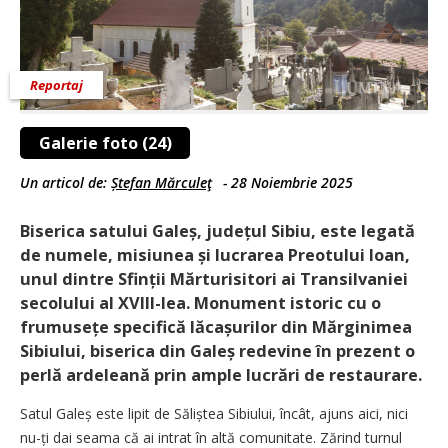
Reportaj
Galerie foto (24)
Un articol de:
Ștefan Mărculeţ
-
28 Noiembrie 2025
Biserica satului Galeș, județul Sibiu, este legată
de numele, misiunea și lucrarea Preotului Ioan,
unul dintre Sfinții Mărturisitori ai Transilvaniei
secolului al XVIII-lea. Monument istoric cu o
frumusețe specifică lăcașurilor din Mărginimea
Sibiului, biserica din Galeș redevine în prezent o
perlă ardeleană prin ample lucrări de restaurare.
Satul Galeș este lipit de Săliștea Sibiului, încât, ajuns aici, nici
nu-ți dai seama că ai intrat în altă comunitate. Zărind turnul