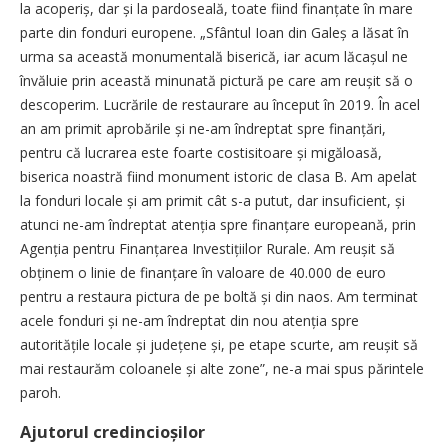
la acoperiș, dar și la pardoseală, toate fiind finanțate în mare
parte din fonduri europene. „Sfântul Ioan din Galeș a lăsat în
urma sa această monumentală biserică, iar acum lăcașul ne
învăluie prin această minunată pictură pe care am reușit să o
descoperim. Lucrările de restaurare au început în 2019. În acel
an am primit aprobările și ne-am îndreptat spre finanțări,
pentru că lucrarea este foarte costisitoare și migăloasă,
biserica noastră fiind monument istoric de clasa B. Am apelat
la fonduri locale și am primit cât s-a putut, dar insuficient, și
atunci ne-am îndreptat atenția spre finanțare europeană, prin
Agenția pentru Finanțarea Investițiilor Rurale. Am reușit să
obținem o linie de finanțare în valoare de 40.000 de euro
pentru a restaura pictura de pe boltă și din naos. Am terminat
acele fonduri și ne-am îndreptat din nou atenția spre
autoritățile locale și județene și, pe etape scurte, am reușit să
mai restaurăm coloanele și alte zone”, ne-a mai spus părintele
paroh.
Ajutorul credincioșilor