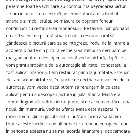
pe lemne foarte vechi care au contribuit la degradarea picturii.
Le-am înlocuit cu o centrală pe lemne. Apoi am schimbat
stranele și mobilierul și, pe măsură ce obținem fonduri,
continuăm cu restaurarea pronaosului. Pe tavanul din pronaos
nu ar fi scene de pictură și va trebui ca restauratorul să
gândească o pictură care să se integreze. Podul de la intrare a
acoperit o parte din pictura veche și va trebui să decupăm pe
margine pentru a descoperi această veche pic­tură, după ce
vom primi aprobările de la autoritățile abilitate. Iconostasul a
fost aplicat ulterior și l-am restaurat până la jumătate. Este din
zid, are scene pictate și, în funcție de decizia care va veni de la
autorități, vom vedea dacă putem să renunțăm la ce este
aplicat pentru a descoperi pictura inițială. Sfânta Masă era
foarte degradată, stătea într-o parte, și de aceea am făcut una
nouă, din marmură. Vechea Sfântă Masă este așezată în
monumentul din mijlocul cimitirului. Vom încerca să facem
toate aceste lucrări cu un alt proiect cu fonduri europene, dar
în perioada aceasta nu se mai acordă finanțare și deocamdată