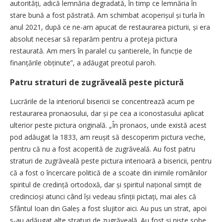
autorități, adică lemnăria degradată, în timp ce lemnăria în
stare bună a fost păstrată. Am schimbat acoperișul și turla în
anul 2021, după ce ne-am apucat de restaurarea picturii, și era
absolut necesar să reparăm pentru a proteja pictura
restaurată. Am mers în paralel cu șantierele, în funcție de
finanțările obținute”, a adăugat preotul paroh.
Patru straturi de zugrăveală peste pictură
Lucrările de la interiorul bisericii se concentrează acum pe
restaurarea pronaosului, dar și pe cea a iconostasului aplicat
ulterior peste pictura originală. „În pronaos, unde există acest
pod adăugat la 1833, am reușit să descoperim pictura veche,
pentru că nu a fost acoperită de zugrăveală. Au fost patru
straturi de zugrăveală peste pictura interioară a bisericii, pentru
că a fost o încercare politică de a scoate din inimile românilor
spiritul de cre­dință ortodoxă, dar și spiritul națio­nal simțit de
credincioși atunci când își vedeau sfinții pictați, mai ales că
Sfântul Ioan din Galeș a fost slujitor aici. Au pus un strat, apoi
s-au adăugat alte straturi de zugrăveală. Au fost și niște sobe