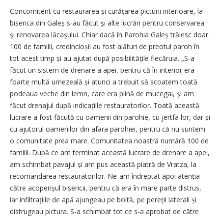
Concomitent cu restaurarea și curățarea picturii interioare, la
biserica din Galeș s-au făcut și alte lucrări pentru conservarea
și renovarea lăcașului. Chiar dacă în Parohia Galeș trăiesc doar
100 de familii, credincioșii au fost alături de preotul paroh în
tot acest timp și au ajutat după posibilitățile fiecăruia. „S-a
făcut un sistem de drenare a apei, pentru că în interior era
foarte multă umezeală și atunci a trebuit să scoatem toată
podeaua veche din lemn, care era plină de mucegai, și am
făcut drenajul după indicațiile restauratorilor. Toată această
lucrare a fost făcută cu oamenii din parohie, cu jertfa lor, dar și
cu ajutorul oamenilor din afara parohiei, pentru că nu suntem
o comunitate prea mare. Comunitatea noastră numără 100 de
familii. După ce am terminat această lucrare de drenare a apei,
am schimbat pavajul și am pus această piatră de Vratza, la
recomandarea restauratorilor. Ne-am îndreptat apoi aten­ția
către acoperișul bisericii, pentru că era în mare parte distrus,
iar infiltrațiile de apă ajungeau pe boltă, pe pereții laterali și
distrugeau pictura. S-a schimbat tot ce s-a aprobat de către