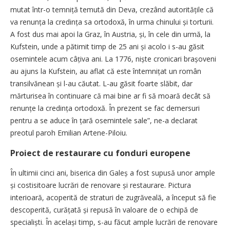
mutat într-o temniță temută din Deva, crezând autoritățile că
va renunța la credința sa ortodoxă, în urma chinului și torturii.
A fost dus mai apoi la Graz, în Austria, și, în cele din urmă, la
Kufstein, unde a pătimit timp de 25 ani și acolo i s-au găsit
osemintele acum câțiva ani. La 1776, niște cronicari brașoveni
au ajuns la Kufstein, au aflat că este întemnițat un român
transilvănean și l-au căutat. L-au găsit foarte slăbit, dar
mărturisea în continuare că mai bine ar fi să moară decât să
renunțe la credința ortodoxă. În prezent se fac demersuri
pentru a se aduce în țară osemintele sale”, ne-a declarat
preotul paroh Emilian Artene-Piloiu.
Proiect de restaurare cu fonduri europene
În ultimii cinci ani, biserica din Galeș a fost supusă unor ample
și costisitoare lucrări de renovare și restaurare. Pictura
interioară, acoperită de straturi de zugrăveală, a început să fie
descoperită, cură­țată și repusă în valoare de o echipă de
specialiști. În același timp, s-au făcut ample lucrări de renovare