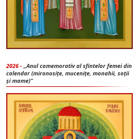
2026 -
„Anul comemorativ al sfintelor femei din
calendar (mironosițe, mu­cenițe, monahii, soții
și mame)”