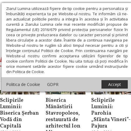
Ziarul Lumina utilizează fişiere de tip cookie pentru a personaliza și
îmbunătăți experiența ta pe Website-ul nostru. Te informăm că ne-
am actualizat politicile pentru a integra în acestea și în activitatea
curentă a Ziarului Lumina cele mai recente modificări propuse de
Regulamentul (UE) 2016/679 privind protecția persoanelor fizice în
ceea ce privește prelucrarea datelor cu caracter personal și privind
libera circulație a acestor date. Înainte de a continua navigarea pe
Website-ul nostru te rugăm să aloci timpul necesar pentru a citi și
Ziarul Lumina
›
Biserici din Romania
înțelege conținutul Politicii de Cookie. Prin continuarea navigării pe
Website-ul nostru confirmi acceptarea utilizării fişierelor de tip
Biserici din Romania
cookie conform Politicii de Cookie. Nu uita totuși că poți modifica în
orice moment setările acestor fişiere cookie urmând instrucțiunile
din Politica de Cookie.
Politica de Cookie
GDPR
Accept
Reportaj
Documentar
Reportaj
Sclipirile
Biserica
Sclipirile
Luminii:
Mănăstirii
Luminii:
Biserica Şerban
Stavropoleos,
Parohia
Vodă din
restaurată de
„Sfânta Vineri”-
Capitală
arhitectul Ion
Pajura