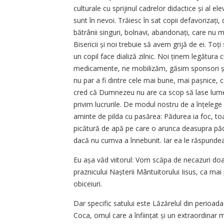
culturale cu sprijinul cadrelor didactice și al el
sunt în nevoi. Trăiesc în sat copii defavorizați
bătrânii singuri, bolnavi, abandonați, care nu
Bisericii și noi trebuie să avem grijă de ei. Toț
un copil face dializă zilnic. Noi ținem legătura
medicamente, ne mobilizăm, găsim sponsori și 
nu par a fi dintre cele mai bune, mai pașnice, c
cred că Dumnezeu nu are ca scop să lase lumea
privim lucrurile. De modul nostru de a înțelege
aminte de pilda cu pasărea: Pădurea ia foc, toa
picătură de apă pe care o arunca deasupra pădu
dacă nu cumva a înnebunit. Iar ea le răspundea:
Eu așa văd viitorul: Vom scăpa de necazuri d
praznicului Nașterii Mântuitorului Iisus, ca mai p
obiceiuri.
Dar specific satului este Lăzărelul din perioada 
Coca, omul care a înființat și un extraordinar m