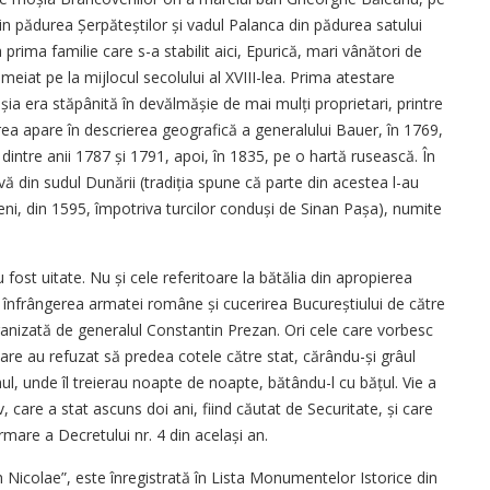
rin pădurea Șerpăteștilor și vadul Palanca din pădurea satului
 prima familie care s-a stabilit aici, Epurică, mari vânători de
emeiat pe la mijlocul secolului al XVIII-lea. Prima atestare
 era stăpânită în devălmășie de mai mulți proprietari, printre
area apare în descrierea geografică a generalului Bauer, în 1769,
 dintre anii 1787 și 1791, apoi, în 1835, pe o hartă rusească. În
lavă din sudul Dunării (tradiția spune că parte din acestea l-au
ăreni, din 1595, împotriva turcilor conduși de Sinan Pașa), numite
fost uitate. Nu și cele referitoare la bătălia din apropierea
u înfrângerea armatei române și cucerirea Bucureștiului de către
ganizată de generalul Constantin Prezan. Ori cele care vorbesc
care au refuzat să predea cotele către stat, cărându-și grâul
ul, unde îl treierau noapte de noapte, bătându-l cu bățul. Vie a
 care a stat ascuns doi ani, fiind căutat de Securitate, și care
rmare a Decretului nr. 4 din același an.
h Nicolae”, ­este înregistrată în Lista Monumentelor Istorice din