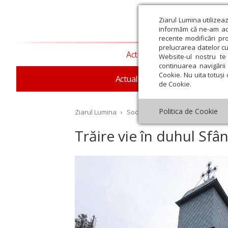
Ziarul Lumina utilizea
informăm că ne-am actu
recente modificări pr
prelucrarea datelor cu
Actualitate religioasă
T
Website-ul nostru te 
continuarea navigării 
Cookie. Nu uita totuși 
Actualitate socială
Sănăta
de Cookie.
Politica de Cookie
Ziarul Lumina
›
Societate
›
Reportaj
›
Trăire vi
Trăire vie în duhul Sfâ
st
Septembrie
Octombrie
Noiembrie
Decembrie
Ianuar