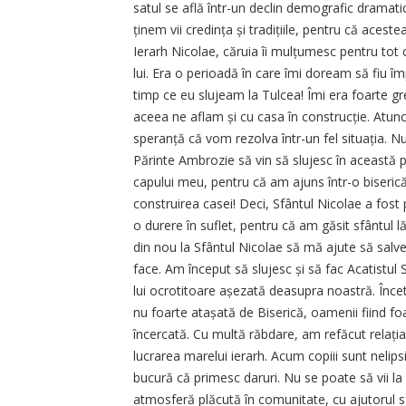
satul se află într-un declin demografic dramat
ținem vii credința și tradițiile, pentru că ace
Ierarh Nicolae, căruia îi mulțu­mesc pentru tot
lui. Era o perioadă în care îmi doream să fiu îm
timp ce eu slujeam la Tulcea! Îmi era foarte gre
aceea ne aflam și cu casa în construc­ție. Atun
speranță că vom rezolva într-un fel situația. 
Părinte Ambrozie să vin să slujesc în această
capului meu, pentru că am ajuns într-o biserică 
construirea casei! Deci, Sfântul Nicolae a fost
o durere în suflet, pentru că am găsit sfântul 
din nou la Sfântul Nicolae să mă ajute să sal
face. Am început să slujesc și să fac Acatistul Sf
lui ocrotitoare așezată deasupra noastră. Înce
nu foarte atașată de Biserică, oamenii fiind foa
încercată. Cu multă răbdare, am refăcut relația c
lucrarea marelui ierarh. Acum copiii sunt nelipsi
bucură că primesc daruri. Nu se poate să vii la
atmosferă plăcută în comunitate, cu ajutorul sf