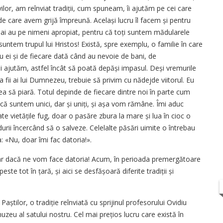
evilor, am reînviat tradiții, cum spuneam, îi ajutăm pe cei care
, de care avem grijă împreună. Același lucru îl facem și pentru
 mai au pe nimeni apropiat, pentru că toți suntem mădularele
i suntem trupul lui Hristos! Există, spre exemplu, o familie în care
 cu ei și de fiecare dată când au nevoie de bani, de
ajutăm, astfel încât să poată depăși impasul. Deși vremurile
a fii ai lui Dumnezeu, trebuie să privim cu nădejde viitorul. Eu
 să piară. Totul depinde de fiecare dintre noi în parte cum
 că suntem unici, dar și uniți, și așa vom rămâne. Îmi aduc
te vietățile fug, doar o pasăre zbura la mare și lua în cioc o
rii încercând să o salveze. Celelalte păsări uimite o întrebau
 «Nu, doar îmi fac datoria!».
oar dacă ne vom face datoria! Acum, în perioada premergătoare
este tot în țară, și aici se desfășoară diferite tradiții și
Paștilor, o tradiție reînviată cu sprijinul profesorului Ovidiu
uzeu al satului nostru. Cel mai prețios lucru care există în