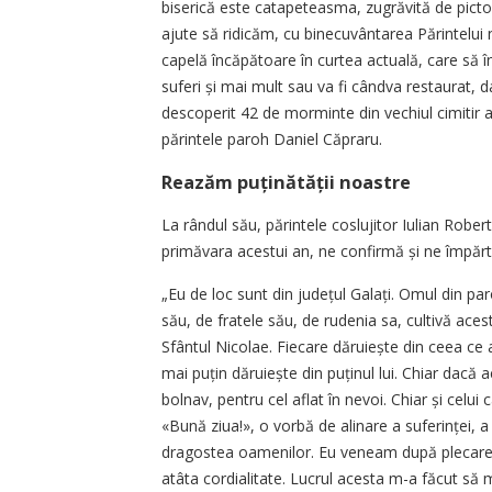
biserică este catapeteasma, zugrăvită de picto
ajute să ridicăm, cu binecuvântarea Părintelui no
capelă încăpătoare în curtea actuală, care să în
suferi și mai mult sau va fi cândva restaurat,
descoperit 42 de morminte din vechiul cimitir a
părintele paroh Daniel Căpraru.
Reazăm puținătății noastre
La rândul său, părintele coslujitor Iulian Robert
primăvara acestui an, ne confirmă și ne împărtă
„Eu de loc sunt din județul Galați. Omul din paroh
său, de fratele său, de rudenia sa, cultivă acest
Sfântul Nicolae. Fiecare dăruiește din ceea ce 
mai puțin dăruiește din puținul lui. Chiar dacă
bolnav, pentru cel aflat în nevoi. Chiar și celui
«Bună ziua!», o vorbă de alinare a suferinței, 
dragostea oamenilor. Eu veneam după plecarea
atâta cordialitate. Lucrul acesta m-a făcut să 