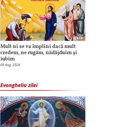
Mult ni se va împlini dacă mult
credem, ne rugăm, nădăjduim și
iubim
09 Aug, 2026
Evanghelia zilei