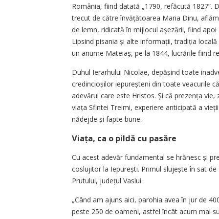
România, fiind datată „1790, refăcută 1827”. Di
trecut de către învăță­toa­rea Maria Dinu, află
de lemn, ridicată în mijlocul așe­zării, fiind ap
Lipsind pisania și alte informații, tradiția local
un anume Mateiaș, pe la 1844, lucrările fiind rel
Duhul Ierarhului Nicolae, depășind toate inadve
credincioșilor iepureșteni din toate veacurile c
adevărul care este Hristos. Și că prezența vie, z
viața Sfintei Treimi, experiere anticipată a vie
nădejde și fapte bune.
Viața, ca o pildă cu pasăre
Cu acest adevăr fundamental se hrănesc și preo
coslujitor la Iepurești. Primul slujește în sat de
Prutului, județul Vaslui.
„Când am ajuns aici, parohia avea în jur de 40
peste 250 de oameni, astfel încât acum mai sun