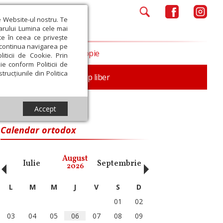
e Website-ul nostru. Te
iarului Lumina cele mai
ce în ceea ce privește
a continua navigarea pe
Opinii
Filantropie
iticii de Cookie. Prin
ie conform Politicii de
trucțiunile din Politica
nță
Familie
Timp liber
Accept
Calendar ortodox
‹
›
August
Iulie
Septembrie
Octombrie
Noiembri
2026
L
M
M
J
V
S
D
01
02
03
04
05
06
07
08
09