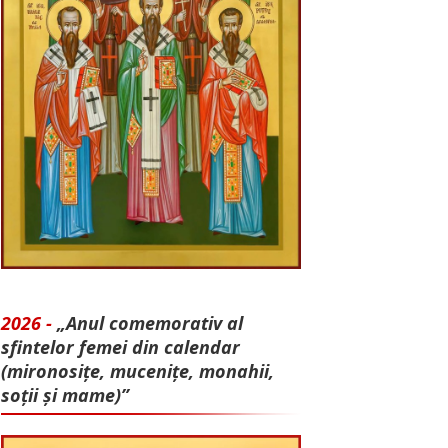
2026 -
„Anul comemorativ al
sfintelor femei din calendar
(mironosițe, mu­cenițe, monahii,
soții și mame)”