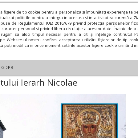
ză fişiere de tip cookie pentru a personaliza și îmbunătăți experiența ta p
alizat politicile pentru a integra în acestea și în activitatea curentă a Z
opuse de Regulamentul (UE) 2016/679 privind protecția persoanelor fizi
 caracter personal și privind libera circulație a acestor date. Înainte de 
eologie și spiritualitate
Educaţie și Cultură
Societate
rugăm să aloci timpul necesar pentru a citi și înțelege conținutul Pol
pe Website-ul nostru confirmi acceptarea utilizării fişierelor de tip cook
că poți modifica în orice moment setările acestor fişiere cookie urmând ins
te
Analiză
Reportaj
Psihologie
Religie și știi
GDPR
e în duhul Sfântului Ierarh Nicolae
ntului Ierarh Nicolae
ie
Februarie
Martie
Aprilie
Mai
Iunie