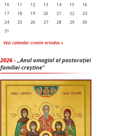
10
11
12
13
14
15
16
17
18
19
20
21
22
23
24
25
26
27
28
29
30
31
Vezi calendar crestin ortodox »
2026 -
„Anul omagial al pastorației
familiei creștine”