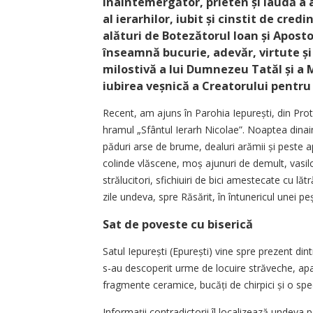
Înainte­mergător, prieten și laudă a 
al ierarhilor, iubit și cinstit de cr
alături de Botezătorul Ioan și Apostol
înseamnă bucurie, adevăr, virtute și
milostivă a lui Dumnezeu Tatăl și a 
iubirea veșnică a Creatorului pentru
Recent, am ajuns în Parohia Iepurești, din Proto
hramul „Sfântul Ierarh Nicolae”. Noaptea dinain
păduri arse de brume, dealuri arămii și peste ap
colinde vlăscene, moș ajunuri de demult, vasilc
strălucitori, sfichiuiri de bici amestecate cu l
zile undeva, spre Răsărit, în întunericul unei peș
Sat de poveste cu biserică
Satul Iepurești (Epurești) vine spre prezent din
s-au descoperit urme de locuire străveche, apa
fragmente ceramice, bucăți de chirpici și o spe
Informații contradictorii îl localizează undev