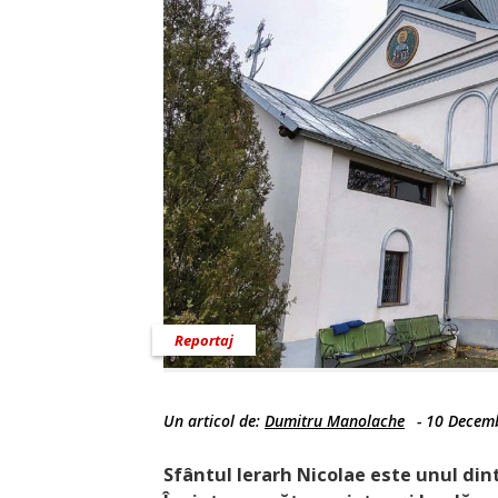
Reportaj
Un articol de:
Dumitru Manolache
-
10 Decem
Sfântul Ierarh Nicolae este unul dintr