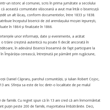
ntr-un istoric al comunei, scris în prima jumătate a se­colului
m că această comunitate vlăsceană a avut mai întâi o bisericuță
oi zidit un alt lăcaș, conform documentelor, între 1833 și 1838.
ă atribuie începutul bisericii de zid arendașului moșiei Iepurești,
uate în 1864 și finalizate în 1866.
rtențele unor informații, date și evenimente, a arătat
ă o trăire creștină autentică nu poate fi decât ancorată în
iditoare, în adevărul Bisericii înseamnă de fapt participare la
ții în Împărăția cerească, întreținută pe pământ prin rugăciune,
ții Daniel Căpraru, parohul comunității, și Iulian Robert Cojoc,
 13 ani. Sfinția sa este de loc dintr-o localitate de pe malul
0 de familii. Cu regret spun că în 13 ani cred că am înmormântat
t puțin peste 200 de familii, majoritatea îmbătrânite. Deci,