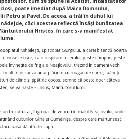
apostolilor, cum se spune la Acatist, întâistătător
edincioși, poate imediat după Maica Domnului,
ii Petru și Pavel. De aceea, a trăi în duhul lui
 nădejde, căci acestea reflectă însăși bunătatea
Mântuitorului Hristos, în care s-a manifestat
 lume.
popiatul Mihăilești, Episcopia Giurgiului, a cărei biserică poartă
te ninsese ușor, ca o respirare a cerului, peste câmpuri, peste
ele învinețite de frig ale Neajlovului, trezind în oameni vechi
i încolțite în spuza unor plăcinte cu muguri de corn și bănuți
ătrături de câine și țipăt de cocoș, semne că peste doar câteva
teri, se va naște El, Iisus, Mântuitorul lumii.
tr-un trecut uitat, îngropat de veacuri în malul Neajlovului, unde
rținând culturilor Glina și Gumelnița, despre care mărturisesc
ctaculoasă dăltiță din cupru.
a pe moșia Brâncovenilor ori a marelui ban Gheor­ghe Băleanu, pe