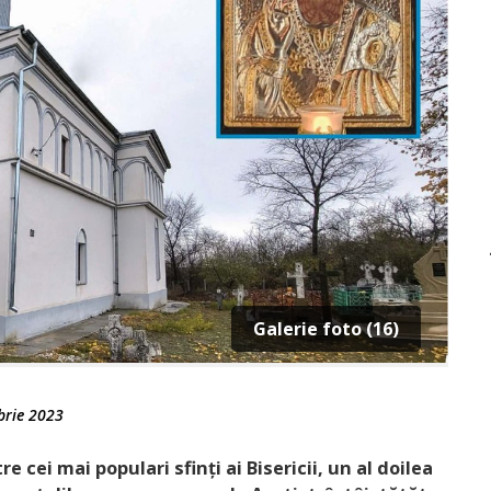
Galerie foto (16)
brie 2023
e cei mai populari sfinți ai Bisericii, un al doilea