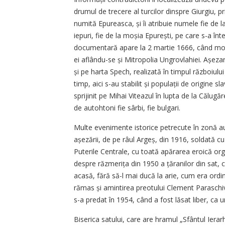
drumul de trecere al turcilor dinspre Giurgiu, p
numită Epureasca, și îi atribuie numele fie de la
iepuri, fie de la moșia Epurești, pe care s-a înt
documentară apare la 2 martie 1666, când moșia
ei aflându-se și Mitropolia Ungrovlahiei. Așe­z
și pe harta Spech, realizată în timpul războiului
timp, aici s-au stabilit și populații de origine s
sprijinit pe Mihai Viteazul în lupta de la Călug
de autohtoni fie sârbi, fie bulgari.
Multe evenimente istorice petrecute în zonă au 
așezării, de pe râul Argeș, din 1916, soldată c
Puterile Centrale, cu toată apărarea eroică or
despre răzmerița din 1950 a țăranilor din sat, 
acasă, fără să-l mai ducă la arie, cum era ordin
rămas și amintirea preotului Clement Paraschiv,
s-a predat în 1954, când a fost lăsat liber, ca u
Biserica satului, care are hramul „Sfântul Ierar