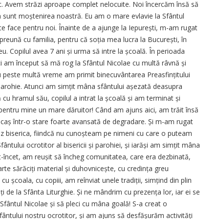
ic. Avem străzi aproape complet nelocuite. Noi încercăm însă să
stea sunt moștenirea noastră. Eu am o mare evlavie la Sfântul
 ce face pentru noi. Înainte de a ajunge la Iepurești, m-am rugat
preună cu familia, pentru că soția mea lucra la București, în
u. Copilul avea 7 ani și urma să intre la școală. În perioada
ci am început să mă rog la Sfântul Nicolae cu multă râvnă și
Nu peste multă vreme am primit binecuvântarea Preasfințitului
 parohie. Atunci am simțit mâna sfântului așezată deasupra
cu hramul său, copilul a intrat la școală și am terminat și
 pentru mine un mare dăruitor! Când am ajuns aici, am trăit însă
lăcaș într-o stare foarte avansată de degradare. Și m-am rugat
vez biserica, fiindcă nu cunoșteam pe nimeni cu care o puteam
ântului ocrotitor al bisericii și parohiei, și iarăși am simțit mâna
t-încet, am reușit să încheg comunitatea, care era dezbinată,
rte sărăciți material și duhov­nicește, cu credința greu
u școala, cu copiii, am reînviat unele tradiții, simțind din plin
ți de la Sfânta Liturghie. Și ne mândrim cu prezența lor, iar ei se
 Sfântul Nicolae și să pleci cu mâna goală! S-a creat o
ântului nostru ocrotitor, și am ajuns să desfășurăm activități