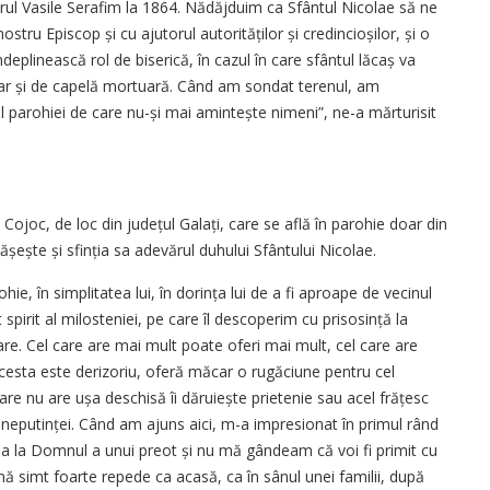
rul Vasile Serafim la 1864. Nădăjduim ca Sfântul Nicolae să ne
stru Episcop și cu ajutorul autorităților și credincioșilor, și o
deplinească rol de biserică, în cazul în care sfântul lăcaș va
 dar și de capelă mortuară. Când am sondat terenul, am
l parohiei de care nu-și mai amintește nimeni”, ne-a mărturisit
 Cojoc, de loc din județul Galați, care se află în parohie doar din
șește și sfinția sa adevărul duhului Sfântului Nicolae.
ie, în ­simplitatea lui, în dorința lui de a fi aproape de vecinul
 spirit al milosteniei, pe care îl descoperim cu prisosință la
are. Cel care are mai mult poate oferi mai mult, cel care are
 acesta este derizoriu, oferă măcar o rugăciune pentru cel
 care nu are ușa deschisă îi dăruiește prietenie sau acel frățesc
a neputinței. Când am ajuns aici, m-a impresionat în primul rând
 la Domnul a unui preot și nu mă gândeam că voi fi primit cu
mă simt foarte repede ca acasă, ca în sânul unei familii, după