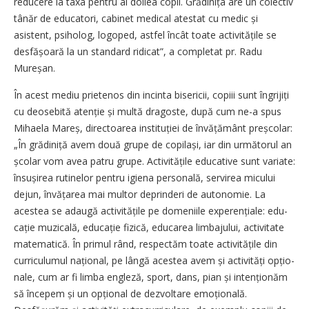
reducere la taxa pentru al doilea copil. Grădinița are un colectiv
tânăr de educatori, cabinet medical atestat cu medic și
asistent, psiholog, logoped, astfel încât toate acti­vitățile se
desfășoară la un standard ridicat”, a completat pr. Radu
Mureșan.
În acest mediu prietenos din incinta bisericii, copiii sunt îngrijiți
cu deosebită atenție și multă dragoste, după cum ne-a spus
Mihaela Mareș, directoarea instituției de învățământ pre­școlar:
„În grădi­niță avem două grupe de copilași, iar din următorul an
școlar vom avea patru grupe. Activitățile educative sunt variate:
însușirea rutinelor pentru igiena personală, servirea micului
dejun, învățarea mai multor deprinderi de autonomie. La
acestea se adaugă acti­vitățile pe domeniile experențiale: edu­
cație muzicală, educație fizică, educarea limbajului, activitate
matematică. În primul rând, respectăm toate activitățile din
curriculumul național, pe lângă acestea avem și activități opțio­
nale, cum ar fi limba engleză, sport, dans, pian și intenționăm
să începem și un opțional de dezvoltare emo­țională.