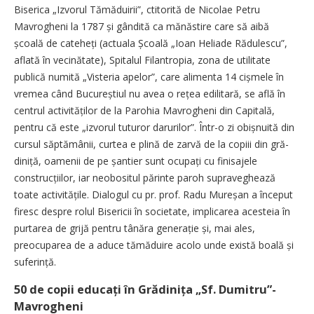
Biserica „Izvorul Tămăduirii”, ctitorită de Nicolae Petru
Mavrogheni la 1787 și gândită ca mănăstire care să aibă
școală de cateheți (actuala Școală „Ioan Heliade Rădulescu”,
aflată în vecinătate), Spitalul Filantropia, zona de utilitate
publică numită „Visteria apelor”, care alimenta 14 cișmele în
vremea când Bucureștiul nu avea o rețea edilitară, se află în
centrul activităților de la Parohia Mavrogheni din Capitală,
pentru că este „izvorul tuturor darurilor”. Într-o zi obișnuită din
­cursul săptămânii, curtea e plină de zarvă de la copiii din gră­
diniță, oamenii de pe șantier sunt ocupați cu finisajele
construcțiilor, iar neobositul părinte paroh supraveghează
toate activitățile. Dialogul cu pr. prof. Radu Mureșan a început
firesc despre rolul Bisericii în societate, implicarea acesteia în
purtarea de grijă pentru tânăra generație și, mai ales,
preocuparea de a aduce tămăduire acolo unde există boală și
suferință.
50 de copii educați în Grădinița „Sf. Dumitru”-
Mavrogheni