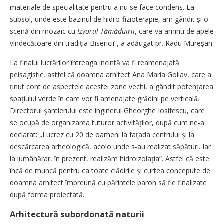
materiale de specialitate pentru a nu se face condens. La
subsol, unde este bazinul de hidro-fizioterapie, am gândit și o
scenă din mozaic cu
Izvorul Tămăduirii
, care va aminti de apele
vindecătoare din tradiția Bisericii”, a adăugat pr. Radu Mureșan.
La finalul lucrărilor întreaga incintă va fi reamenajată
peisagistic, astfel că doamna arhitect Ana Maria Goilav, care a
ținut cont de aspectele acestei zone vechi, a gândit potențarea
spa­țiului verde în care vor fi amenajate grădini pe verticală.
Directorul șantierului este inginerul Gheorghe Iosifescu, care
se ocupă de ­organizarea tuturor activităților, după cum ne-a
declarat: „Lucrez cu 20 de oameni la fațada centrului și la
descărcarea arheologică, acolo unde s-au realizat săpături. Iar
la lumânărar, în prezent, realizăm hidroizolația”. Astfel că este
încă de muncă pentru ca toate clădirile și curtea concepute de
doamna arhitect împreună cu părintele paroh să fie finalizate
după forma proiectată.
Arhitectură subordonată naturii