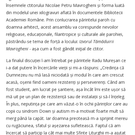
însemnele ctitorului Nicolae Petru Mavrogheni și forma luată
din modelul unei xilogravuri aflată în documentele Bibliotecii
Academiei Române. Prin conlucrarea părintelui paroh cu
doamna arhitect, acest ansamblu va corespunde nevoilor
religioase, educaționale, filantropice și culturale ale parohiei,
păstrându-se tema de forță a locului:
Izvorul Tămăduirii
Mavrogheni -
așa cum a fost gândit iniţial de ctitor.
La finalul discuției l-am întrebat pe părintele Radu Mureșan ce
i-a dat putere în încercările vieții și mi-a răspuns: „Credința că
Dumnezeu nu mă lasă niciodată și modul în care am crescut
acasă, oșenii fiind oameni re­zistenți și perse­verenți. Când am
fost student, am lucrat pe șan­tiere, așa încât îmi este ușor să
mă uit pe un plan de rezistență sau de instalații și să-l înțeleg.
În plus, neputința pe care am văzut-o în ochii părinților care au
copii cu sindrom Down și autism m-a motivat foarte mult să
merg până la capăt. Iar doamna preoteasă m-a sprijinit mereu
cu rugăciunea, sfatul și așezarea sufletească. Faptul că am
încercat să particip la cât mai multe Sfinte Liturghii m-a ajutat