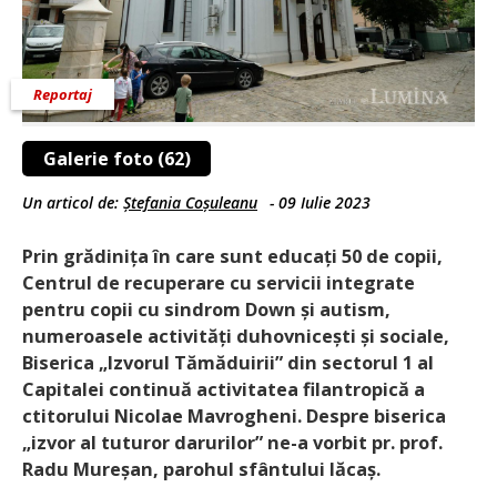
Reportaj
Galerie foto (62)
Un articol de:
Ștefania Coșuleanu
-
09 Iulie 2023
Prin grădinița în care sunt educați 50 de copii,
Centrul de recuperare cu servicii integrate
pentru copii cu sindrom Down și autism,
numeroasele activități duhovnicești și sociale,
Biserica „Izvorul Tămăduirii” din sectorul 1 al
Capitalei continuă activitatea filantropică a
ctitorului Nicolae Mavrogheni. Despre biserica
„izvor al tuturor darurilor” ne-a vorbit pr. prof.
Radu Mureșan, parohul sfântului lăcaș.