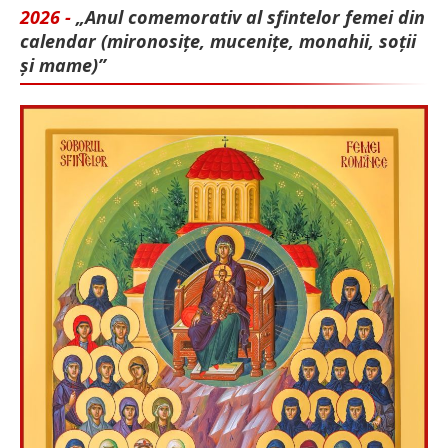
2026 -
„Anul comemorativ al sfintelor femei din
calendar (mironosițe, mu­cenițe, monahii, soții
și mame)”