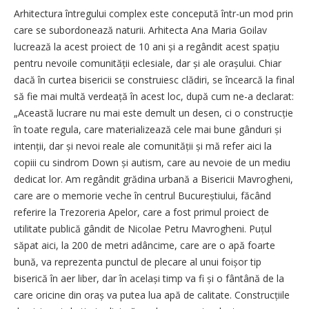
Arhitectura întregului complex este concepută într-un mod prin
care se subordonează naturii. Arhitecta Ana Maria Goilav
lucrează la acest proiect de 10 ani și a regândit acest spațiu
pentru nevoile comunității eclesiale, dar și ale orașului. Chiar
dacă în curtea bisericii se construiesc clădiri, se încearcă la final
să fie mai multă verdeață în acest loc, după cum ne-a declarat:
„Această lucrare nu mai este demult un desen, ci o construcție
în toate regula, care materializează cele mai bune gânduri și
intenții, dar și nevoi reale ale comunității și mă refer aici la
copiii cu sindrom Down și autism, care au nevoie de un mediu
dedicat lor. Am regândit grădina urbană a Bisericii Mavrogheni,
care are o memorie veche în centrul Bucureștiului, făcând
referire la Trezoreria Apelor, care a fost primul proiect de
utilitate publică gândit de Nicolae Petru Mavrogheni. Puțul
săpat aici, la 200 de metri adâncime, care are o apă foarte
bună, va reprezenta punctul de plecare al unui foișor tip
biserică în aer liber, dar în același timp va fi și o fântână de la
care oricine din oraș va putea lua apă de calitate. Construcțiile