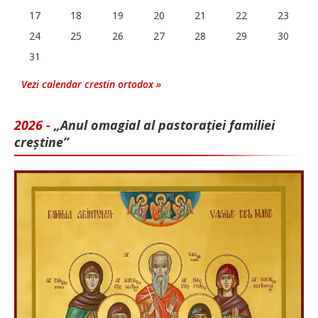
17
18
19
20
21
22
23
24
25
26
27
28
29
30
31
Vezi calendar crestin ortodox »
2026 -
„Anul omagial al pastorației familiei
creștine”