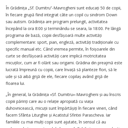
În Grădinița „Sf. Dumitru”-Mavrogheni sunt educați 50 de copii,
în fiecare grupă fiind integrat câte un copil cu sindrom Down
sau autism. Grădinița are program prelungit, activitatea
începând la ora 8:00 și terminându-se seara, la 18:00. Pe lângă
programa de bază, copiii desfășoară multe activități
complementare: sport, pian, engleză, activități tradiționale cu
specific manual etc. Când vremea permite, în foișoarele din
curte se desfășoară activități care implică motricitatea
micuților, cum ar fi olărit sau origami. Grădina din preajmă este
lucrată împreună cu copiii, care învață să planteze flori, să le
ude și să aibă grijă de ele, fiecare copilaș având grijă de
floarea lui.
„În general, la Grădinița «Sf. Dumitru»-Mavrogheni și-au înscris
copiii părinți care au o relație apropiată cu viața
duhovnicească, micuții sunt împăr­tășiți în fiecare vineri, când
facem Sfânta Liturghie și Acatistul Sfintei Parascheva. Iar
familiile cu mai mulți copii sunt ajutate, în sensul că au