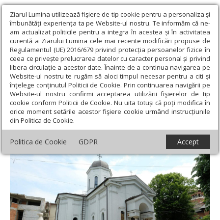
Ziarul Lumina utilizează fişiere de tip cookie pentru a personaliza și
îmbunătăți experiența ta pe Website-ul nostru. Te informăm că ne-
am actualizat politicile pentru a integra în acestea și în activitatea
curentă a Ziarului Lumina cele mai recente modificări propuse de
Regulamentul (UE) 2016/679 privind protecția persoanelor fizice în
ceea ce privește prelucrarea datelor cu caracter personal și privind
libera circulație a acestor date. Înainte de a continua navigarea pe
Website-ul nostru te rugăm să aloci timpul necesar pentru a citi și
Ziarul Lumina
›
Societate
›
Reportaj
›
Educație și filantropie la
înțelege conținutul Politicii de Cookie. Prin continuarea navigării pe
Parohia Mavrogheni din București
Website-ul nostru confirmi acceptarea utilizării fişierelor de tip
cookie conform Politicii de Cookie. Nu uita totuși că poți modifica în
Educație și filantropie la Parohia
orice moment setările acestor fişiere cookie urmând instrucțiunile
din Politica de Cookie.
Mavrogheni din București
Politica de Cookie
GDPR
Accept