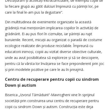
Desfășurăm și activități extracurriculare, de exemplu copiii de
la fiecare grupă au gătit dulciuri împreună cu părinții lor, pe
care la final le-am pus la degustare”.
Din multitudinea de evenimente organizate la această
grădiniță mai menționăm implicarea copiilor în activități de
grădinărit. Ei au pus flori în cizmulițe, iar părinții au rupt
buruienile. Recent, micuții au organizat o paradă de costume
ecologice realizate din produse reciclabile. Împreună cu
educatorii inimoși, copiii au vizitat diverse obiective culturale,
unde au avut posibilitatea să exploreze și să se descopere,
pentru că la vârsta lor învățarea se face preponderent prin joc
și prin modelele pozitive pe care le au în preajmă.
Centru de recuperare pentru copii cu sindrom
Down și autism
Biserica „Izvorul Tămăduirii”-Mavrogheni vine în sprijinul
societății prin construirea unui centru de recuperare pentru
copii cu sindrom Down și autism. Construcția este deja