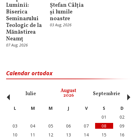
Luminii:
Ștefan Câlția
Biserica
și lumile
Seminarului
noastre
Teologic de la
03 Aug, 2026
Mănăstirea
Neamț
07 Aug, 2026
Calendar ortodox
‹
›
August
Iulie
Septembrie
O
2026
L
M
M
J
V
S
D
01
02
03
04
05
06
07
08
09
10
11
12
13
14
15
16