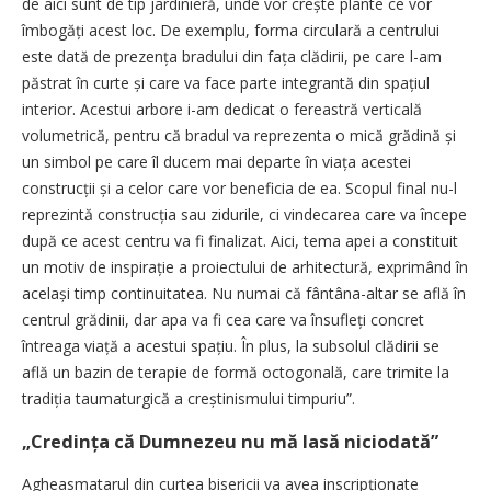
de aici sunt de tip jardinieră, unde vor crește plante ce vor
îmbogăți acest loc. De exemplu, forma circulară a centrului
este dată de prezența bradului din fața clădirii, pe care l-am
păstrat în curte și care va face parte integrantă din spațiul
interior. Acestui arbore i-am dedicat o fereastră verticală
volumetrică, pentru că bradul va reprezenta o mică grădină și
un simbol pe care îl ducem mai departe în viața acestei
construcții și a celor care vor beneficia de ea. Scopul final nu-l
reprezintă construcția sau zidurile, ci vindecarea care va începe
după ce acest centru va fi finalizat. Aici, tema apei a constituit
un motiv de inspirație a proiectului de arhitectură, exprimând în
același timp continuitatea. Nu numai că fân­tâna-altar se află în
centrul grădinii, dar apa va fi cea care va însufleți concret
întreaga viață a acestui spațiu. În plus, la subsolul clădirii se
află un bazin de terapie de formă octogonală, care trimite la
tradiția taumaturgică a creștinismului timpuriu”.
„Credința că Dumnezeu nu mă lasă niciodată”
Agheasmatarul din curtea bisericii va avea inscripționate