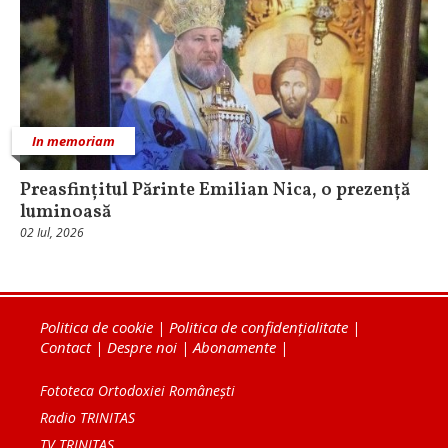
In memoriam
Preasfințitul Părinte Emilian Nica, o prezență
luminoasă
02 Iul, 2026
Politica de cookie
|
Politica de confidențialitate
|
Contact
|
Despre noi
|
Abonamente
|
Fototeca Ortodoxiei Românești
Radio TRINITAS
TV TRINITAS