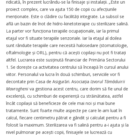
ridicată, în prezent lucrându-se la finisaje și instalații. „Este un
proiect complex, care va ajuta 150 de copii cu afecțiunile
menționate. Este o clădire cu facilități integrate. La subsol se
află un bazin de înot de hidro-kinetoterapie cu sterilizare salină.
La parter vor funcționa terapiile ocupaționale, iar la primul
etajul vor fi situate terapiile senzoriale. Iar la etajul al doilea
sunt rânduite terapiile care necesită halosedare (stomatologie,
oftalmologie și ORL), pentru că acești copilași nu pot fi tratați
altfel. Lucrarea este susținută financiar de Primăria Sectorului
1. Se dorește ca activitatea centrului să înceapă în cursul anului
viitor. Personalul va lucra în două schimburi, serviciile vor fi
decontate prin Casa de Asigurări. Asociația
Izvorul Tămăduirii
Mavrogheni
va gestiona acest centru, care dorim să fie unul de
excelență, cu schimburi de experiență cu străinătatea, astfel
încât copilașii să beneficieze de cele mai noi și mai bune
tratamente. Sunt foarte multe aspecte pe care le-am luat în
calcul, fiecare centimetru pătrat e gândit și calculat pentru a fi
folosit la maximum. Sterilizarea va fi salină pentru a-i ajuta și la
nivel pulmonar pe acești copii, finisajele se lucrează cu