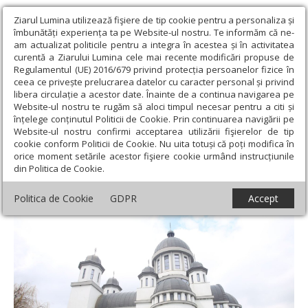
Ziarul Lumina utilizează fişiere de tip cookie pentru a personaliza și
îmbunătăți experiența ta pe Website-ul nostru. Te informăm că ne-
am actualizat politicile pentru a integra în acestea și în activitatea
curentă a Ziarului Lumina cele mai recente modificări propuse de
Regulamentul (UE) 2016/679 privind protecția persoanelor fizice în
ceea ce privește prelucrarea datelor cu caracter personal și privind
libera circulație a acestor date. Înainte de a continua navigarea pe
Website-ul nostru te rugăm să aloci timpul necesar pentru a citi și
Ziarul Lumina
›
Societate
›
Reportaj
›
Dumbrava, sursă de
înțelege conținutul Politicii de Cookie. Prin continuarea navigării pe
iubire şi energie pentru sute de copii şi vârstnici
Website-ul nostru confirmi acceptarea utilizării fişierelor de tip
cookie conform Politicii de Cookie. Nu uita totuși că poți modifica în
Dumbrava, sursă de iubire şi energie
orice moment setările acestor fişiere cookie urmând instrucțiunile
din Politica de Cookie.
pentru sute de copii şi vârstnici
Politica de Cookie
GDPR
Accept