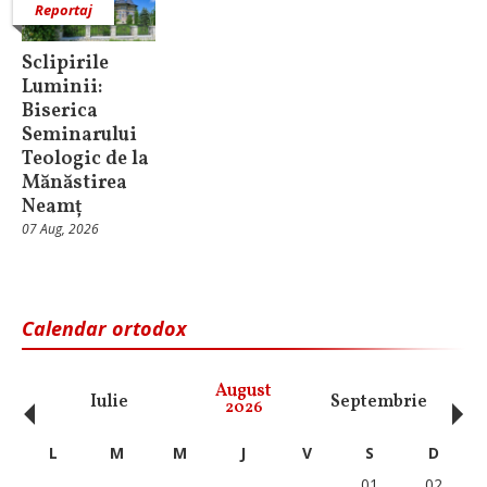
Reportaj
Sclipirile
Luminii:
Biserica
Seminarului
Teologic de la
Mănăstirea
Neamț
07 Aug, 2026
Calendar ortodox
‹
›
August
Iulie
Septembrie
O
2026
L
M
M
J
V
S
D
01
02