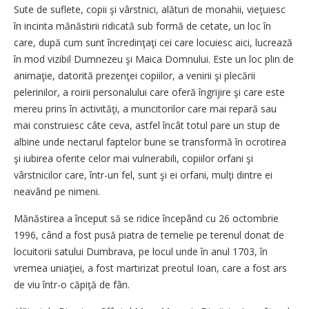
Sute de suflete, copii şi vârstnici, alături de monahii, vieţuiesc
în incinta mănăstirii ridicată sub formă de cetate, un loc în
care, după cum sunt încredinţaţi cei care locuiesc aici, lucrează
în mod vizibil Dumnezeu şi Maica Domnului. Este un loc plin de
animaţie, datorită prezenţei copiilor, a venirii şi plecării
pelerinilor, a roirii personalului care oferă îngrijire şi care este
mereu prins în activităţi, a muncitorilor care mai repară sau
mai construiesc câte ceva, astfel încât totul pare un stup de
albine unde nectarul faptelor bune se transformă în ocrotirea
şi iubirea oferite celor mai vulnerabili, copiilor orfani şi
vârstnicilor care, într-un fel, sunt şi ei orfani, mulţi dintre ei
neavând pe nimeni.
Mănăstirea a început să se ridice începând cu 26 octombrie
1996, când a fost pusă piatra de temelie pe terenul donat de
locuitorii satului Dumbrava, pe locul unde în anul 1703, în
vremea uniaţiei, a fost martirizat preotul Ioan, care a fost ars
de viu într-o căpiţă de fân.