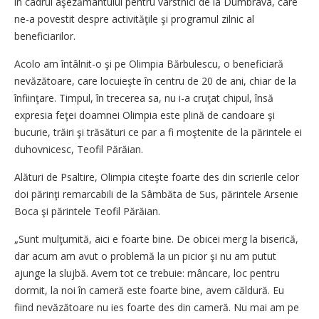
în cadrul aşezământului pentru vârstnici de la Dumbrava, care
ne-a povestit despre activităţile şi programul zilnic al
beneficiarilor.
Acolo am întâlnit-o şi pe Olimpia Bărbulescu, o beneficiară
nevăzătoare, care locuieşte în centru de 20 de ani, chiar de la
înfiinţare. Timpul, în trecerea sa, nu i-a cruţat chipul, însă
expresia feţei doamnei Olimpia este plină de candoare şi
bucurie, trăiri şi trăsături ce par a fi moştenite de la părintele ei
duhovnicesc, Teofil Părăian.
Alături de Psaltire, Olimpia citeşte foarte des din scrierile celor
doi părinţi remarcabili de la Sâmbăta de Sus, părintele Arsenie
Boca şi părintele Teofil Părăian.
„Sunt mulţumită, aici e foarte bine. De obicei merg la biserică,
dar acum am avut o problemă la un picior şi nu am putut
ajunge la slujbă. Avem tot ce trebuie: mâncare, loc pentru
dormit, la noi în cameră este foarte bine, avem căldură. Eu
fiind nevăzătoare nu ies foarte des din cameră. Nu mai am pe