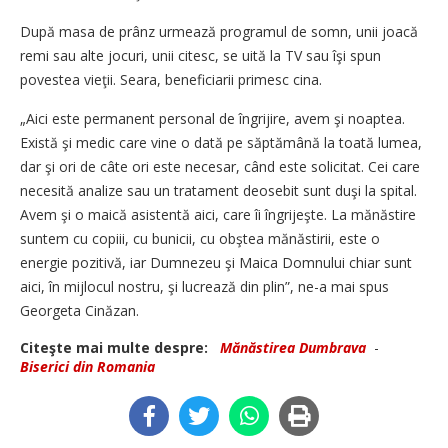
După masa de prânz urmează programul de somn, unii joacă
remi sau alte jocuri, unii citesc, se uită la TV sau îşi spun
povestea vieţii. Seara, beneficiarii primesc cina.
„Aici este permanent personal de îngrijire, avem şi noaptea.
Există şi medic care vine o dată pe săptămână la toată lumea,
dar şi ori de câte ori este necesar, când este solicitat. Cei care
necesită analize sau un tratament deosebit sunt duşi la spital.
Avem şi o maică asistentă aici, care îi îngrijeşte. La mănăstire
suntem cu copiii, cu bunicii, cu obştea mănăstirii, este o
energie pozitivă, iar Dumnezeu şi Maica Domnului chiar sunt
aici, în mijlocul nostru, şi lucrează din plin”, ne-a mai spus
Georgeta Cinăzan.
Citeşte mai multe despre:
Mănăstirea Dumbrava
-
Biserici din Romania