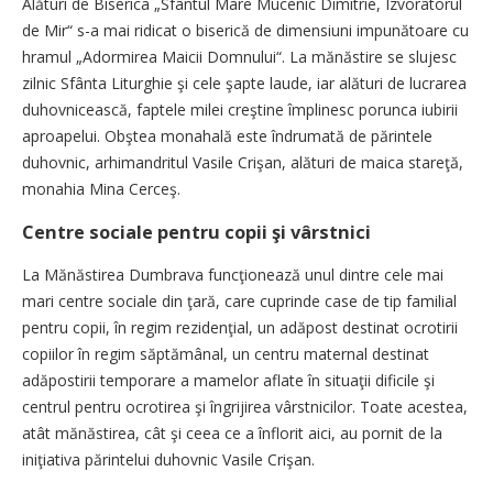
Alături de Biserica „Sfântul Mare Mucenic Dimitrie, Izvorâtorul
de Mir“ s-a mai ridicat o biserică de dimensiuni impunătoare cu
hramul „Adormirea Maicii Domnului“. La mănăstire se slujesc
zilnic Sfânta Liturghie şi cele şapte laude, iar alături de lucrarea
duhovnicească, faptele milei creştine împlinesc porunca iubirii
aproapelui. Obştea monahală este îndrumată de părintele
duhovnic, arhimandritul Vasile Crişan, alături de maica stareţă,
monahia Mina Cerceş.
Centre sociale pentru copii şi vârstnici
La Mănăstirea Dumbrava funcţionează unul dintre cele mai
mari centre sociale din ţară, care cuprinde case de tip familial
pentru copii, în regim rezidenţial, un adăpost destinat ocrotirii
copiilor în regim săptămânal, un centru maternal destinat
adăpostirii temporare a mamelor aflate în situaţii dificile şi
centrul pentru ocrotirea şi îngrijirea vârstnicilor. Toate acestea,
atât mănăstirea, cât şi ceea ce a înflorit aici, au pornit de la
iniţiativa părintelui duhovnic Vasile Crişan.