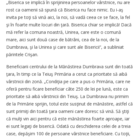
„Biserica se implică în sprijinirea persoanelor vârstnice, nu are
rost ca oamenii să spună că Biserica nu face nimic. Eu i-aş
invita pe toţi să vină aici, la noi, să vadă ceea ce se face, la fel
şi în foarte multe locuri din ţară. Biserica chiar se implică! Dacă
mă refer la comuna noastră, Unirea, care este o comună
mare, aici sunt două case de bătrâni, cea de la noi, de la
Dumbrava, şi la Unirea şi care sunt ale Bisericii”, a sub­liniat
părintele Crişan.
Beneficiarii centrului de la Mănăstirea Dumbrava sunt din toată
ţara, în timp ce la Teiuş Primăria a cerut ca prioritate să aibă
vârstnicii din zonă. „Condiţia pe care a pus-o Primăria, care ne
oferă pentru ficare beneficiar câte 250 de lei pe lună, este ca
prioritate să aibă vârstnicii din Teiuş. La Dumbrava nu primim
de la Primărie sprijin, totul este susţinut de mănăstire, astfel că
sunt primiţi din toată ţara oameni care doresc să vină. Să ştiţi
că mulţi vin aici pentru că este mănăstirea foarte aproape, iar
ei sunt legaţi de biserică. Odată cu deschiderea celei de a treia
case, depăşim 100 de persoane vârstnice beneficiare. Cu toţii,