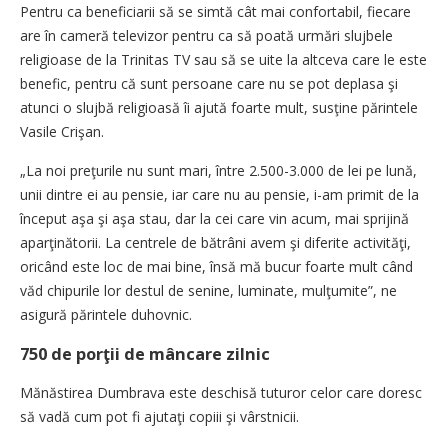
Pentru ca beneficiarii să se simtă cât mai confortabil, fiecare
are în cameră televizor pentru ca să poată urmări slujbele
religioase de la Trinitas TV sau să se uite la altceva care le este
benefic, pentru că sunt persoane care nu se pot deplasa şi
atunci o slujbă religioasă îi ajută foarte mult, susţine părintele
Vasile Crişan.
„La noi preţurile nu sunt mari, între 2.500-3.000 de lei pe lună,
unii dintre ei au pensie, iar care nu au pensie, i-am primit de la
început aşa şi aşa stau, dar la cei care vin acum, mai sprijină
aparţinătorii. La centrele de bătrâni avem şi diferite activităţi,
oricând este loc de mai bine, însă mă bucur foarte mult când
văd chipurile lor destul de senine, luminate, mulţumite”, ne
asigură părintele duhovnic.
750 de porţii de mâncare zilnic
Mănăstirea Dumbrava este deschisă tuturor celor care doresc
să vadă cum pot fi ajutaţi copiii şi vârstnicii.