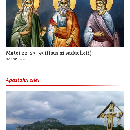
Matei 22, 23–33 (Iisus și saducheii)
07 Aug, 2026
Apostolul zilei