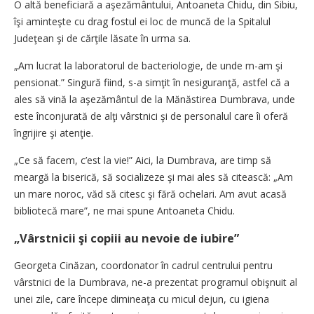
O altă beneficiară a aşezământului, Antoaneta Chidu, din Sibiu,
îşi aminteşte cu drag fostul ei loc de muncă de la Spitalul
Judeţean şi de cărţile lăsate în urma sa.
„Am lucrat la laboratorul de bacteriologie, de unde m-am şi
pensionat.” Singură fiind, s-a simţit în nesiguranţă, astfel că a
ales să vină la aşezământul de la Mănăstirea Dumbrava, unde
este înconjurată de alţi vârstnici şi de personalul care îi oferă
îngrijire şi atenţie.
„Ce să facem, c’est la vie!” Aici, la Dumbrava, are timp să
meargă la biserică, să socializeze şi mai ales să citească: „Am
un mare noroc, văd să citesc şi fără ochelari. Am avut acasă
bibliotecă mare”, ne mai spune Antoaneta Chidu.
„Vârstnicii şi copiii au nevoie de iubire”
Georgeta Cinăzan, coordonator în cadrul centrului pentru
vârstnici de la Dumbrava, ne-a prezentat programul obişnuit al
unei zile, care începe dimineaţa cu micul dejun, cu igiena