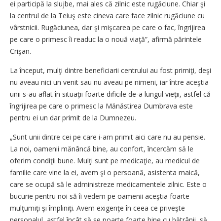
ei participă la slujbe, mai ales că zilnic este rugăciune. Chiar şi
la centrul de la Teiuş este cineva care face zilnic rugăciune cu
vârstnicii. Rugăciunea, dar şi mişcarea pe care o fac, îngrijirea
pe care o primesc îi readuc la o nouă viaţă”, afirmă părintele
Crişan.
La început, mulţi dintre beneficiarii centrului au fost primiţi, deşi
nu aveau nici un venit sau nu aveau pe nimeni, iar între aceştia
unii s-au aflat în situaţii foarte dificile de-a lungul vieţii, astfel că
îngrijirea pe care o primesc la Mănăstirea Dumbrava este
pentru ei un dar primit de la Dumnezeu.
„Sunt unii dintre cei pe care i-am primit aici care nu au pensie.
La noi, oamenii mănâncă bine, au confort, încercăm să le
oferim condiţii bune. Mulţi sunt pe medicaţie, au medicul de
familie care vine la ei, avem şi o persoană, asistenta maică,
care se ocupă să le administreze medicamentele zilnic. Este o
bucurie pentru noi să îi vedem pe oamenii aceştia foarte
mulţumiţi şi împliniţi. Avem exigenţe în ceea ce priveşte
personalul, astfel încât să se poarte foarte bine cu bătrânii, să