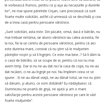
le vorbească frumos, pentru că şi aşa au necazurile şi durerile
lor”, ne mai spune părintele Crişan, care precizează că sunt
foarte multe solicitări, astfel că urmează să se deschidă şi cea
de-a treia casă pentru persoane vârstnice.
„Sunt solicitări, asta este. Din păcate, omul, dacă e bătrân, nu
mai trebuie nimănui, iar atunci vârstnicii iau calea aceasta, fie
la noi, fie la un centru de persoane vârstnice, pentru că aici
este durerea mare, constat că nu ştim să le mulţumim
părinţilor noştri şi să îi îngrijim. Ce este mai bine...? Să îi dăm la
o casă de bătrâni, să se ocupe de ei, pentru că noi nu mai
avem timp. Dar ei nu ne-au dat nici la casa de copii, nu ne-au
dat nicăieri, ci ne-au îngrijit pe noi. Nu împlinim ceea ce se
spune:
. Ei ne-au dăruit viaţă, ne-au dăruit totul, iar noi nu ştim
să dăruim, şi atunci, ce vom dobândi? Eu nădăjduiesc că
Dumnezeu ne poartă de grijă, ne ajută şi am o mare
satisfacţie pentru aceste persoane vârstnice pe care le văd
foarte mulţumite”.