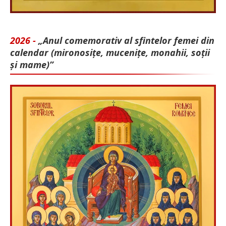
2026 -
„Anul comemorativ al sfintelor femei din
calendar (mironosițe, mu­cenițe, monahii, soții
și mame)”