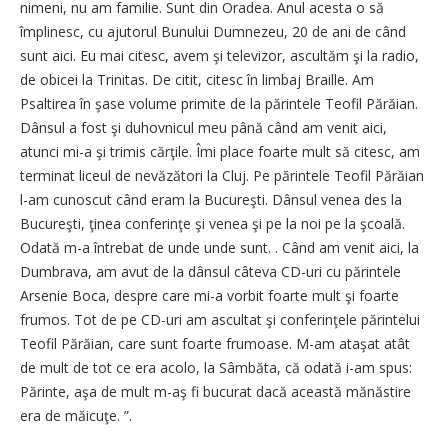
nimeni, nu am familie. Sunt din Oradea. Anul acesta o să
împlinesc, cu ajutorul Bunului Dumnezeu, 20 de ani de când
sunt aici. Eu mai citesc, avem şi televizor, ascultăm şi la radio,
de obicei la Trinitas. De citit, citesc în limbaj Braille. Am
Psaltirea în şase volume primite de la părintele Teofil Părăian.
Dânsul a fost şi duhovnicul meu până când am venit aici,
atunci mi-a şi trimis cărţile. Îmi place foarte mult să citesc, am
terminat liceul de nevăzători la Cluj. Pe părintele Teofil Părăian
l-am cunoscut când eram la Bucureşti. Dânsul venea des la
Bucureşti, ţinea conferinţe şi venea şi pe la noi pe la şcoală.
Odată m-a întrebat de unde unde sunt.
. Când am venit aici, la
Dumbrava, am avut de la dânsul câteva CD-uri cu părintele
Arsenie Boca, despre care mi-a vorbit foarte mult şi foarte
frumos. Tot de pe CD-uri am ascultat şi conferinţele părintelui
Teofil Părăian, care sunt foarte frumoase. M-am ataşat atât
de mult de tot ce era acolo, la Sâmbăta, că odată i-am spus:
Părinte, aşa de mult m-aş fi bucurat dacă această mănăstire
era de măicuţe.
”.