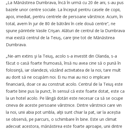
„La Mănăstirea Dumbrava, încă în urmă cu 20 de ani, s-au pus
bazele unor centre sociale. La început pentru casele de copii,
apoi, imediat, pentru centrele de persoane vârstnice. Acum, în
total, avem în jur de 80 de bătrâni în cele două centre”, ne
spune părintele Vasile Crişan. Alături de centrul de la Dumbrava
mai există centrul de la Teiuş, care ţine tot de Mănăstirea
Dumbrava.
„Ne-am extins şi la Teiuş, acolo s-a investit din Olanda, s-a
făcut o casă foarte frumoasă, însă nu avea cine să o pună în
folosinţă, iar olandezii, văzând activitatea de la noi, tare mult
au dorit să ne ocupăm noi. Ei nu mai au nici o implicare
financiară, doar ce au construit acolo. Centrul
de la Teiuş este
foarte bine pus la punct, în sensul că este foarte dotat, este ca
la un hotel acolo. Pe lângă dotări este necesar ca să se ocupe
cineva de aceste persoane vârstnice. Dintre vârstnicii care vin
la noi, unii abia pot umbla, alţii sunt chiar la pat, iar la aceștia
se observă, pe parcurs, o schimbare în bine. Este un climat
adecvat acestora, mănăstirea este foarte aproape, unii dintre