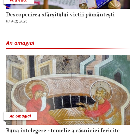
Patristica
Descoperirea sfârșitului vieții pământești
07 Aug, 2026
An omagial
An omagial
Buna înțelegere - temelie a căsniciei fericite