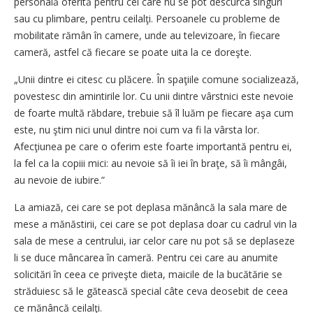
personală oferită pentru cei care nu se pot descurca singuri
sau cu plimbare, pentru ceilalţi. Persoanele cu probleme de
mobilitate rămân în camere, unde au televizoare, în fiecare
cameră, astfel că fiecare se poate uita la ce doreşte.
„Unii dintre ei citesc cu plăcere. În spaţiile comune socializează,
povestesc din amintirile lor. Cu unii dintre vârstnici este nevoie
de foarte multă răbdare, trebuie să îl luăm pe fiecare aşa cum
este, nu ştim nici unul dintre noi cum va fi la vârsta lor.
Afecţiunea pe care o oferim este foarte importantă pentru ei,
la fel ca la copiii mici: au nevoie să îi iei în braţe, să îi mângâi,
au nevoie de iubire.”
La amiază, cei care se pot deplasa mănâncă la sala mare de
mese a mănăstirii, cei care se pot deplasa doar cu cadrul vin la
sala de mese a centrului, iar celor care nu pot să se deplaseze
li se duce mâncarea în cameră. Pentru cei care au anumite
solicitări în ceea ce priveşte dieta, maicile de la bucătărie se
străduiesc să le gătească special câte ceva deosebit de ceea
ce mănâncă ceilalţi.