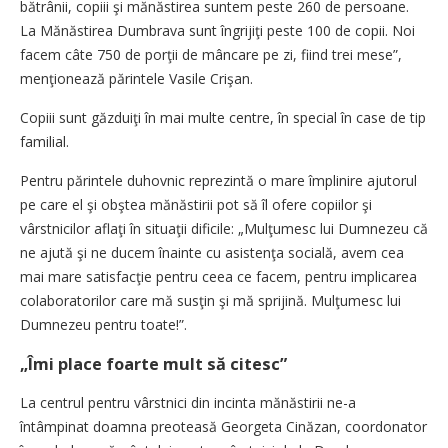
bătrânii, copiii şi mănăstirea suntem peste 260 de persoane.
La Mănăstirea Dumbrava sunt îngrijiţi peste 100 de copii. Noi
facem câte 750 de porţii de mâncare pe zi, fiind trei mese”,
menţionează părintele Vasile Crişan.
Copiii sunt găzduiţi în mai multe centre, în special în case de tip
familial.
Pentru părintele duhovnic reprezintă o mare împlinire ajutorul
pe care el şi obştea mănăstirii pot să îl ofere copiilor şi
vârstnicilor aflaţi în situaţii dificile: „Mulţumesc lui Dumnezeu că
ne ajută şi ne ducem înainte cu asistenţa socială, avem cea
mai mare satisfacţie pentru ceea ce facem, pentru implicarea
colaboratorilor care mă susţin şi mă sprijină. Mulţumesc lui
Dumnezeu pentru toate!”.
„Îmi place foarte mult să citesc”
La centrul pentru vârstnici din incinta mănăstirii ne-a
întâmpinat doamna preoteasă Georgeta Cinăzan, coordonator