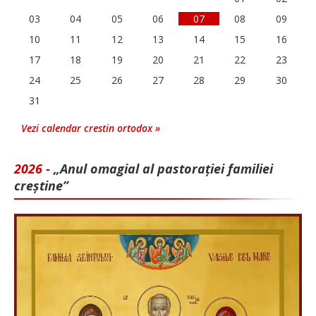
03
04
05
06
07
08
09
10
11
12
13
14
15
16
17
18
19
20
21
22
23
24
25
26
27
28
29
30
31
Vezi calendar crestin ortodox »
2026 -
„Anul omagial al pastorației familiei
creștine”