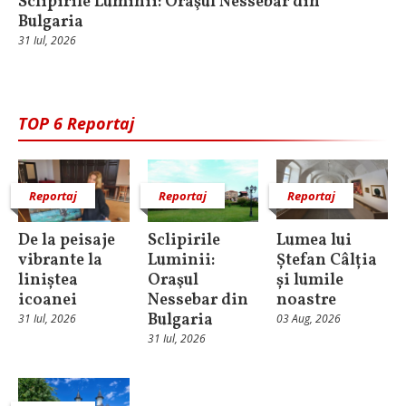
Sclipirile Luminii: Oraşul Nessebar din
Bulgaria
31 Iul, 2026
TOP 6 Reportaj
Reportaj
Reportaj
Reportaj
De la peisaje
Sclipirile
Lumea lui
vibrante la
Luminii:
Ștefan Câlția
liniștea
Oraşul
și lumile
icoanei
Nessebar din
noastre
Bulgaria
31 Iul, 2026
03 Aug, 2026
31 Iul, 2026