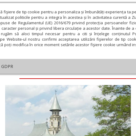
ză fişiere de tip cookie pentru a personaliza și îmbunătăți experiența ta p
alizat politicile pentru a integra în acestea și în activitatea curentă a Z
opuse de Regulamentul (UE) 2016/679 privind protecția persoanelor fizi
 caracter personal și privind libera circulație a acestor date. Înainte de 
eologie și spiritualitate
Educaţie și Cultură
Societate
rugăm să aloci timpul necesar pentru a citi și înțelege conținutul Pol
pe Website-ul nostru confirmi acceptarea utilizării fişierelor de tip cook
că poți modifica în orice moment setările acestor fişiere cookie urmând ins
GDPR