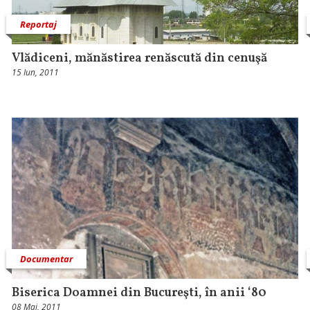
Reportaj
Vlădiceni, mănăstirea renăscută din cenuşă
15 Iun, 2011
Documentar
Biserica Doamnei din Bucureşti, în anii ‘80
08 Mai, 2011