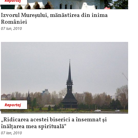
Reportaj
Izvorul Mureşului, mănăstirea din inima
României
07 Iun, 2010
Reportaj
„Ridicarea acestei biserici a însemnat şi
înălţarea mea spirituală“
07 Ian, 2010