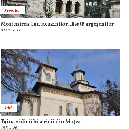
Reportaj
Moştenirea Cantacuzinilor, lăsată argeşenilor
04 Iun, 2011
Știri
Taina zidirii bisericii din Moţca
18 Feb, 2011