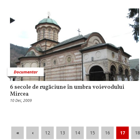
Documentar
6 secole de rugăciune în umbra voievodului
Mircea
10 Dec, 2009
«
‹
12
13
14
15
16
17
18