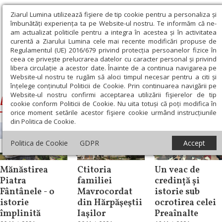
Ziarul Lumina utilizează fişiere de tip cookie pentru a personaliza și
îmbunătăți experiența ta pe Website-ul nostru. Te informăm că ne-
am actualizat politicile pentru a integra în acestea și în activitatea
curentă a Ziarului Lumina cele mai recente modificări propuse de
Regulamentul (UE) 2016/679 privind protecția persoanelor fizice în
ceea ce privește prelucrarea datelor cu caracter personal și privind
libera circulație a acestor date. Înainte de a continua navigarea pe
Website-ul nostru te rugăm să aloci timpul necesar pentru a citi și
Ziarul Lumina
›
Biserici din Romania
înțelege conținutul Politicii de Cookie. Prin continuarea navigării pe
Website-ul nostru confirmi acceptarea utilizării fişierelor de tip
Biserici din Romania
cookie conform Politicii de Cookie. Nu uita totuși că poți modifica în
orice moment setările acestor fişiere cookie urmând instrucțiunile
din Politica de Cookie.
Politica de Cookie
GDPR
Accept
Reportaj
Reportaj
Repere și idei
Mănăstirea
Ctitoria
Un veac de
Piatra
familiei
credință și
Fântânele - o
Mavrocordat
istorie sub
istorie
din Hărpăşeştii
ocrotirea celei
împlinită
Iaşilor
Preaînalte