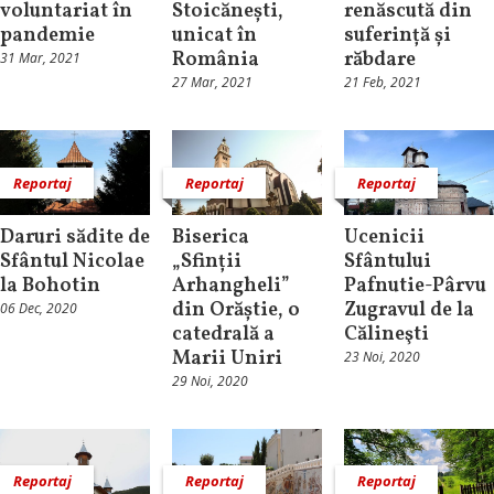
voluntariat în
Stoicănești,
renăscută din
pandemie
unicat în
suferință și
România
răbdare
31 Mar, 2021
27 Mar, 2021
21 Feb, 2021
Reportaj
Reportaj
Reportaj
Daruri sădite de
Biserica
Ucenicii
Sfântul Nicolae
„Sfinții
Sfântului
la Bohotin
Arhangheli”
Pafnutie-Pârvu
din Orăștie, o
Zugravul de la
06 Dec, 2020
catedrală a
Călineşti
Marii Uniri
23 Noi, 2020
29 Noi, 2020
Reportaj
Reportaj
Reportaj