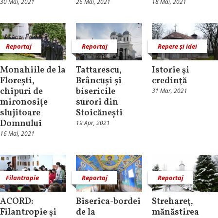
30 Mai, 2021
26 Mai, 2021
18 Mai, 2021
Reportaj
Reportaj
Repere și idei
Monahiile de la
Tattarescu,
Istorie şi
Florești,
Brâncuși și
credinţă
chipuri de
bisericile
31 Mar, 2021
mironosițe
surori din
slujitoare
Stoicănești
Domnului
19 Apr, 2021
16 Mai, 2021
Filantropie
Reportaj
Reportaj
ACORD:
Biserica-bordei
Strehareț,
Filantropie şi
de la
mănăstirea