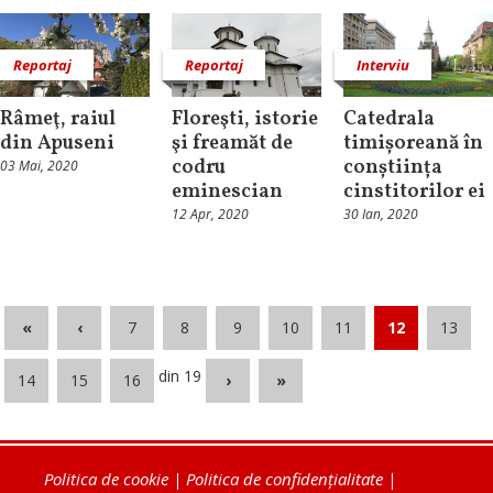
Reportaj
Reportaj
Interviu
Râmeţ, raiul
Floreşti, istorie
Catedrala
din Apuseni
şi freamăt de
timișoreană în
codru
conștiința
03 Mai, 2020
eminescian
cinstitorilor ei
12 Apr, 2020
30 Ian, 2020
«
‹
7
8
9
10
11
12
13
din 19
14
15
16
›
»
Politica de cookie
|
Politica de confidențialitate
|