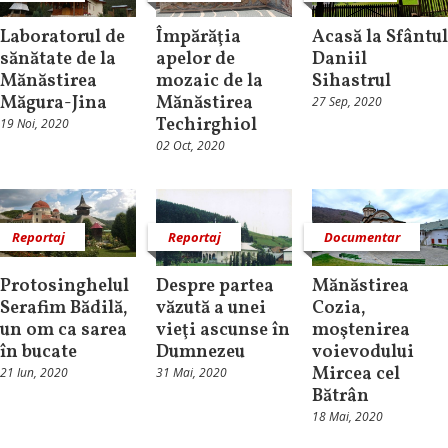
Laboratorul de
Împărăţia
Acasă la Sfântul
sănătate de la
apelor de
Daniil
Mănăstirea
mozaic de la
Sihastrul
Măgura-Jina
Mănăstirea
27 Sep, 2020
Techirghiol
19 Noi, 2020
02 Oct, 2020
Reportaj
Reportaj
Documentar
Protosinghelul
Despre partea
Mănăstirea
Serafim Bădilă,
văzută a unei
Cozia,
un om ca sarea
vieţi ascunse în
moştenirea
în bucate
Dumnezeu
voievodului
Mircea cel
21 Iun, 2020
31 Mai, 2020
Bătrân
18 Mai, 2020