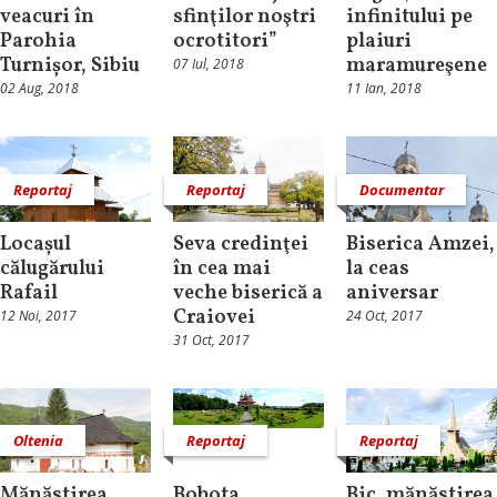
veacuri în
sfinţilor noştri
infinitului pe
Parohia
ocrotitori”
plaiuri
Turnișor, Sibiu
maramureşene
07 Iul, 2018
02 Aug, 2018
11 Ian, 2018
Reportaj
Reportaj
Documentar
Locașul
Seva credinţei
Biserica Amzei,
călugărului
în cea mai
la ceas
Rafail
veche biserică a
aniversar
Craiovei
12 Noi, 2017
24 Oct, 2017
31 Oct, 2017
Oltenia
Reportaj
Reportaj
Mănăstirea
Bobota,
Bic, mănăstirea