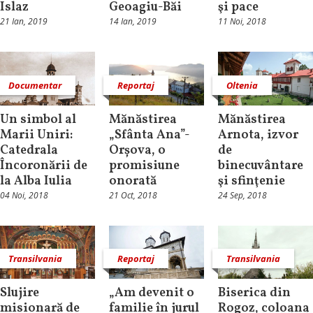
Islaz
Geoagiu-Băi
şi pace
21 Ian, 2019
14 Ian, 2019
11 Noi, 2018
Documentar
Reportaj
Oltenia
Un simbol al
Mănăstirea
Mănăstirea
Marii Uniri:
„Sfânta Ana”-
Arnota, izvor
Catedrala
Orșova, o
de
Încoronării de
promisiune
binecuvântare
la Alba Iulia
onorată
şi sfinţenie
04 Noi, 2018
21 Oct, 2018
24 Sep, 2018
Transilvania
Reportaj
Transilvania
Slujire
„Am devenit o
Biserica din
misionară de
familie în jurul
Rogoz, coloana