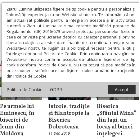
Ziarul Lumina utilizează fişiere de tip cookie pentru a personaliza și
îmbunătăți experiența ta pe Website-ul nostru. Te informăm că ne-
am actualizat politicile pentru a integra în acestea și în activitatea
curentă a Ziarului Lumina cele mai recente modificări propuse de
Regulamentul (UE) 2016/679 privind protecția persoanelor fizice în
ceea ce privește prelucrarea datelor cu caracter personal și privind
libera circulație a acestor date. Înainte de a continua navigarea pe
Website-ul nostru te rugăm să aloci timpul necesar pentru a citi și
Ziarul Lumina
›
Biserici din Romania
înțelege conținutul Politicii de Cookie. Prin continuarea navigării pe
Website-ul nostru confirmi acceptarea utilizării fişierelor de tip
Biserici din Romania
cookie conform Politicii de Cookie. Nu uita totuși că poți modifica în
orice moment setările acestor fişiere cookie urmând instrucțiunile
din Politica de Cookie.
Politica de Cookie
GDPR
Accept
Reportaj
Documentar
Reportaj
Pe urmele lui
Istorie, tradiţie
Biserica
Eminescu, în
şi filantropie la
„Sfântul Mina”
biserici de
Biserica
din Iași, un
lemn din
Dobroteasa
locaș al bunei
Moldova
înțelegeri
11 Dec, 2019