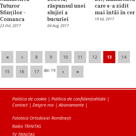
Tuturor
răspunsul unei
care s-a zidit
Sfinţilor -
slujiri a
mai întâi în cer
Comanca
bucuriei
19 Iul, 2017
23 Oct, 2017
04 Aug, 2017
«
‹
8
9
10
11
12
13
14
din 19
15
16
17
›
»
Politica de cookie
|
Politica de confidențialitate
|
Contact
|
Despre noi
|
Abonamente
|
Fototeca Ortodoxiei Românești
Radio TRINITAS
TV TRINITAS