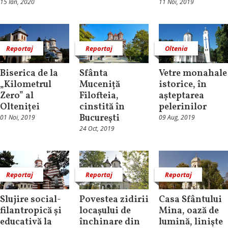
15 Ian, 2020
11 Noi, 2019
Reportaj
Reportaj
Oltenia
Biserica de la
Sfânta
Vetre monahale
„Kilometrul
Muceniță
istorice, în
Zero” al
Filofteia,
așteptarea
Olteniței
cinstită în
pelerinilor
Bucureşti
01 Noi, 2019
09 Aug, 2019
24 Oct, 2019
Reportaj
Reportaj
Reportaj
Slujire social-
Povestea zidirii
Casa Sfântului
filantropică și
locașului de
Mina, oază de
educativă la
închinare din
lumină, linişte