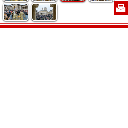
Politica de cookie
|
Politica de confidențialitate
|
Contact
|
Despre noi
|
Abonamente
|
Fototeca Ortodoxiei Românești
Radio TRINITAS
TV TRINITAS
Vestitorul Ortodoxiei
Agenţia de ştiri BASILICA
Patriarhia Română
Catedrala Mântuirii Neamului
BASILICA Travel
Serviciul de Colportaj Bisericesc
Atelierele Patriarhiei